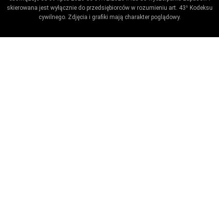
skierowana jest wyłącznie do przedsiębiorców w rozumieniu art. 43¹ Kodeksu
cywilnego. Zdjęcia i grafiki mają charakter poglądowy.
Umów wizytę / ustaw przypomnienie
Zaproponuj termin wykonania badania technicznego.
Ustaw datę kiedy kończy się badanie.
Co_zrobic
ktora_stacja
Name
telefon
e-
mail
model_marka