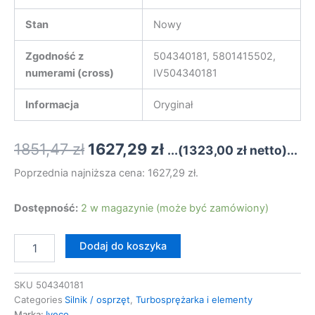
Stan
Nowy
Zgodność z
504340181, 5801415502,
numerami (cross)
IV504340181
Informacja
Oryginał
Pierwotna
Aktualna
1851,47
zł
1627,29
zł
...(
1323,00
zł
netto)...
cena
cena
Poprzednia najniższa cena:
1627,29
zł
.
wynosiła:
wynosi:
ilość
Dostępność:
2 w magazynie (może być zamówiony)
TURBO
1851,47 zł.
1627,29 zł.
SPRĘŻARKA
Dodaj do koszyka
IVECO
DAILY
2.3D
SKU
504340181
EURO5
Categories
Silnik / osprzęt
,
Turbosprężarka i elementy
504340181
Marka:
Iveco