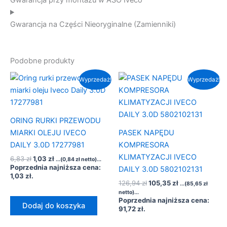
Gwarancja przy montażu w ASO Iveco
Gwarancja na Części Nieoryginalne (Zamienniki)
Podobne produkty
Pierwotna
Aktualna
Pierwotna
Aktualna
Wyprzedaż!
Wyprzedaż!
cena
cena
cena
cena
wynosiła:
wynosi:
wynosiła:
wynosi:
6,83 zł.
1,03 zł.
126,94 zł.
105,35 zł.
ORING RURKI PRZEWODU
MIARKI OLEJU IVECO
PASEK NAPĘDU
DAILY 3.0D 17277981
KOMPRESORA
KLIMATYZACJI IVECO
6,83
zł
1,03
zł
...(
0,84
zł
netto)...
Poprzednia najniższa cena:
DAILY 3.0D 5802102131
1,03
zł
.
126,94
zł
105,35
zł
...(
85,65
zł
netto)...
Poprzednia najniższa cena:
Dodaj do koszyka
91,72
zł
.