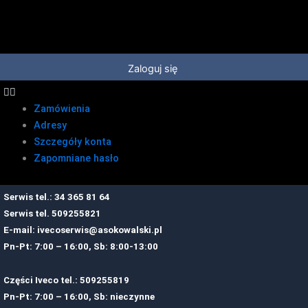
Przejdź
do
treści
Zaloguj się
Zamówienia
Adresy
Szczegóły konta
Zapomniane hasło
Serwis tel.: 34 365 81 64
Serwis tel.
509255821
E-mail:
ivecoserwis@asokowalski.pl
Pn-Pt: 7:00 – 16:00, Sb: 8:00-13:00
Części Iveco tel.: 509255819
Pn-Pt: 7:00 – 16:00, Sb: nieczynne