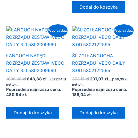
Dodaj do koszyka
Pierwotna
Aktualna
Pierwotna
Aktualna
Wyprzedaż!
Wyprzedaż!
cena
cena
cena
cena
wynosiła:
wynosi:
wynosiła:
wynosi:
1008,08 zł.
648,88 zł.
373,15 zł.
207,07 zł.
ŁAŃCUCH NAPĘDU
ŚLIZGI ŁAŃCUCHA
ROZRZĄDU ZESTAW IVECO
ROZRZĄDU IVECO DAILY
DAILY 3.0 5802009660
3.0D 5802122595
1008,08
zł
648,88
zł
373,15
zł
207,07
zł
...(
527,54
zł
...(
168,35
zł
netto)...
netto)...
Poprzednia najniższa cena:
Poprzednia najniższa cena:
480,94
zł
.
185,04
zł
.
Dodaj do koszyka
Dodaj do koszyka