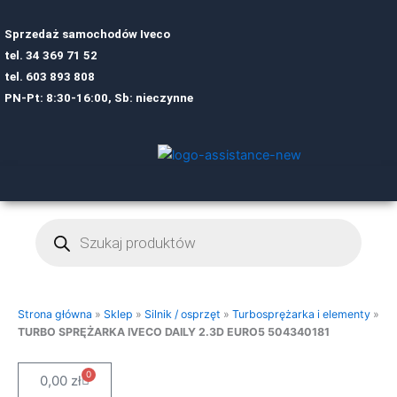
Sprzedaż samochodów Iveco
tel.
34 369 71 52
tel.
6
03 893 808
PN-Pt: 8:30-16:00, Sb: nieczynne
Wyszukiwarka
produktów
Strona główna
»
Sklep
»
Silnik / osprzęt
»
Turbosprężarka i elementy
»
TURBO SPRĘŻARKA IVECO DAILY 2.3D EURO5 504340181
0
Cart
0,00
zł