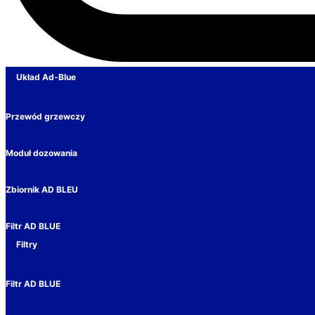
Układ Ad-Blue
Przewód grzewczy
Moduł dozowania
Zbiornik AD BLEU
Filtr AD BLUE
Filtry
Filtr AD BLUE