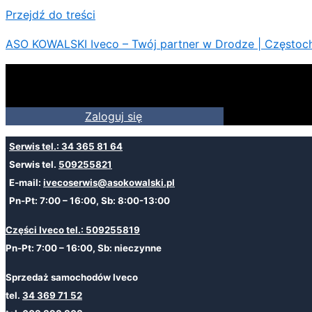
Przejdź do treści
ASO KOWALSKI Iveco – Twój partner w Drodze | Częstoc
Zaloguj się
Serwis tel.: 34 365 81 64
Serwis tel.
509255821
E-mail:
ivecoserwis@asokowalski.pl
Pn-Pt: 7:00 – 16:00, Sb: 8:00-13:00
Części Iveco tel.: 509255819
Pn-Pt: 7:00 – 16:00, Sb: nieczynne
Sprzedaż samochodów Iveco
tel.
34 369 71 52