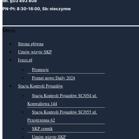
tel.
6
03 893 808
PN-Pt: 8:30-16:00, Sb: nieczynne
Menu
Strona główna
Umów wizytę SKP
Iveco.pl
Promocje
Poznaj nowe Daily 2024
Stacja Kontroli Pojazdów
Stacja Kontroli Pojazdów SC/054 ul.
Konwaliowa 144
Stacja Kontroli Pojazdów SC/055 ul.
Przestrzenna 62
SKP cennik
Umów wizytę SKP