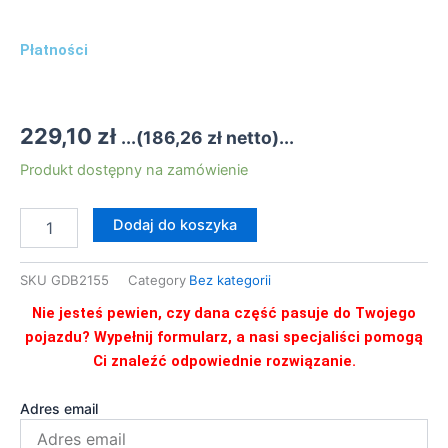
Płatności
229,10
zł
...(
186,26
zł
netto)...
ilość
Produkt dostępny na zamówienie
GDB2155
KLOCKI
Dodaj do koszyka
HAMULCOWE
KPL
SKU
GDB2155
Category
Bez kategorii
Nie jesteś pewien, czy dana część pasuje do Twojego
pojazdu? Wypełnij formularz, a nasi specjaliści pomogą
Ci znaleźć odpowiednie rozwiązanie.
Adres email