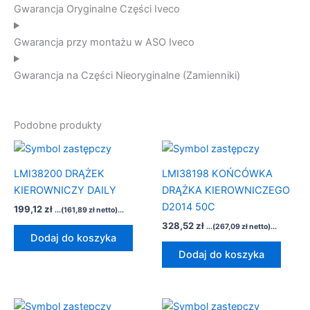
Gwarancja Oryginalne Części Iveco
Gwarancja przy montażu w ASO Iveco
Gwarancja na Części Nieoryginalne (Zamienniki)
Podobne produkty
LMI38200 DRĄŻEK
LMI38198 KOŃCÓWKA
KIEROWNICZY DAILY
DRĄŻKA KIEROWNICZEGO
D2014 50C
199,12
zł
...(
161,89
zł
netto)...
328,52
zł
...(
267,09
zł
netto)...
Dodaj do koszyka
Dodaj do koszyka