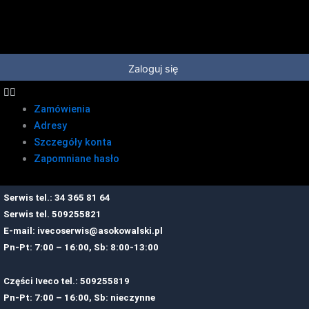
Przejdź
do
treści
Zaloguj się
Zamówienia
Adresy
Szczegóły konta
Zapomniane hasło
Serwis tel.: 34 365 81 64
Serwis tel.
509255821
E-mail:
ivecoserwis@asokowalski.pl
Pn-Pt: 7:00 – 16:00, Sb: 8:00-13:00
Części Iveco tel.: 509255819
Pn-Pt: 7:00 – 16:00, Sb: nieczynne