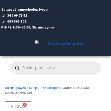
Sprzedaż samochodów Iveco
tel.
34 369 71 52
tel.
6
03 893 808
PN-Pt: 8:30-16:00, Sb: nieczynne
Wyszukiwarka
produktów
Strona główna
»
Sklep
»
Bez kategorii
»
GDB2155 KLOCKI
HAMULCOWE KPL
0
Cart
0,00
zł