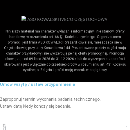
Niniejszy materiał ma charakter wyłącznie informacyjny i nie stanowi oferty
handlowej w rozumieniu art. 66 §1 Kodeksu cywilnego. Organizatorem
promocji jest firma ASO KOWALSKI Ryszard Kowalski, mieszcząca się w
Częstochowie, przy ulicy Konwaliowa 144. Prezentowane pakiety części mają
charakter przykładowy i nie wyczerpują pełnej oferty promocyjnej. Promocja
obowiązuje od 09 lipca 2026 do 31.12.2026 r. lub do wyczerpania zapasów i
skierowana jest wyłącznie do przedsiębiorców w rozumieniu art. 43¹ Kodeksu
cywilnego. Zdjęcia i grafiki mają charakter poglądowy.
Umów wizytę / ustaw przypomnienie
Zaproponuj termin wykonania badania technicznego.
Ustaw datę kiedy kończy się badanie.
Co_zrobic