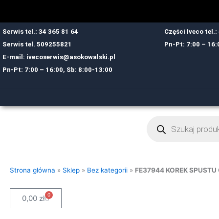
Przejdź
do
treści
Serwis tel.: 34 365 81 64
Części Iveco tel.
Serwis tel.
509255821
Pn-Pt: 7:00 – 16:
E-mail:
ivecoserwis@asokowalski.pl
Pn-Pt: 7:00 – 16:00, Sb: 8:00-13:00
Wyszukiwarka
produktów
Strona główna
»
Sklep
»
Bez kategorii
»
FE37944 KOREK SPUSTU OLE
0
Cart
0,00
zł