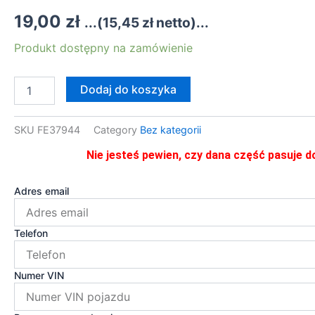
19,00
zł
...(
15,45
zł
netto)...
ilość
Produkt dostępny na zamówienie
FE37944
KOREK
SPUSTU
Dodaj do koszyka
OLEJU
MISKI
3.0
SKU
FE37944
Category
Bez kategorii
D
Nie jesteś pewien, czy dana część pasuje d
Iveco
Daily
/
Adres email
Fiat
Ducato
3,0
Telefon
JTD
/
MTJ
Numer VIN