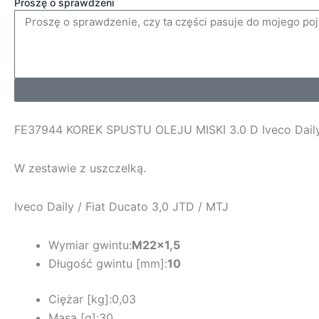
Proszę o sprawdzeni
FE37944 KOREK SPUSTU OLEJU MISKI 3.0 D Iveco Daily 
W zestawie z uszczelką.
Iveco Daily / Fiat Ducato 3,0 JTD / MTJ
Wymiar gwintu:
M22x1,5
Długość gwintu [mm]:
10
Ciężar [kg]:
0,03
Masa [g]:
30