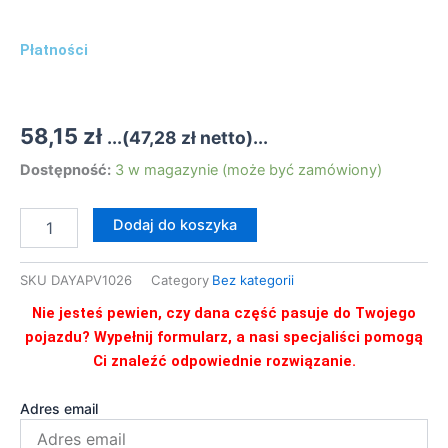
Płatności
58,15
zł
...(
47,28
zł
netto)...
ilość
Dostępność:
3 w magazynie (może być zamówiony)
DAYAPV1026
ROLKA
Dodaj do koszyka
PROWADZĄCA
PASEK
SKU
DAYAPV1026
Category
Bez kategorii
Nie jesteś pewien, czy dana część pasuje do Twojego
pojazdu? Wypełnij formularz, a nasi specjaliści pomogą
Ci znaleźć odpowiednie rozwiązanie.
Adres email