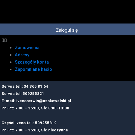
Przejdź
do
treści
Zaloguj się
Zamówienia
Adresy
Szczegóły konta
Zapomniane hasło
Serwis tel.: 34 365 81 64
Serwis tel.
509255821
E-mail:
ivecoserwis@asokowalski.pl
Pn-Pt: 7:00 – 16:00, Sb: 8:00-13:00
Części Iveco tel.: 509255819
Pn-Pt: 7:00 – 16:00, Sb: nieczynne