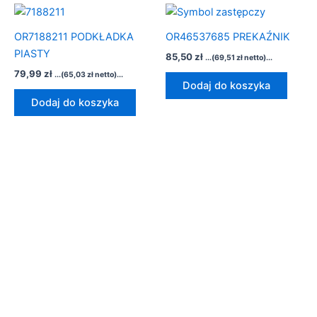
OR7188211 PODKŁADKA
OR46537685 PREKAŹNIK
PIASTY
85,50
zł
...(
69,51
zł
netto)...
79,99
zł
...(
65,03
zł
netto)...
Dodaj do koszyka
Dodaj do koszyka