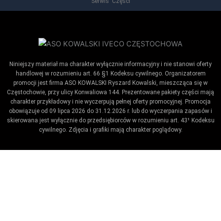
Serwis Części
Niniejszy materiał ma charakter wyłącznie informacyjny i nie stanowi oferty
handlowej w rozumieniu art. 66 §1 Kodeksu cywilnego. Organizatorem
promocji jest firma ASO KOWALSKI Ryszard Kowalski, mieszcząca się w
Częstochowie, przy ulicy Konwaliowa 144. Prezentowane pakiety części mają
charakter przykładowy i nie wyczerpują pełnej oferty promocyjnej. Promocja
obowiązuje od 09 lipca 2026 do 31.12.2026 r. lub do wyczerpania zapasów i
skierowana jest wyłącznie do przedsiębiorców w rozumieniu art. 43¹ Kodeksu
cywilnego. Zdjęcia i grafiki mają charakter poglądowy.
Umów wizytę / ustaw przypomnienie
Zaproponuj termin wykonania badania technicznego.
Ustaw datę kiedy kończy się badanie.