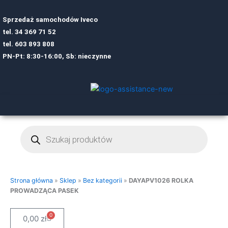
Sprzedaż samochodów Iveco
tel.
34 369 71 52
tel.
6
03 893 808
PN-Pt: 8:30-16:00, Sb: nieczynne
Wyszukiwarka
produktów
Strona główna
»
Sklep
»
Bez kategorii
»
DAYAPV1026 ROLKA
PROWADZĄCA PASEK
0
Cart
0,00
zł