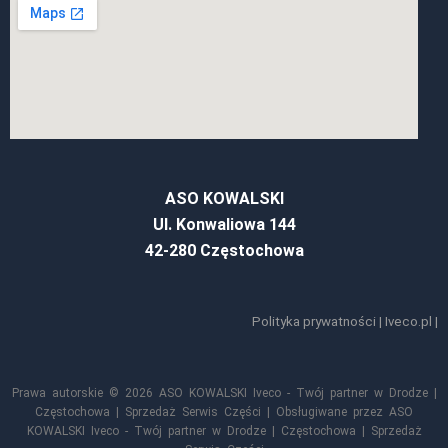
ASO KOWALSKI
Ul. Konwaliowa 144
42-280 Częstochowa
Polityka prywatności
|
Iveco.pl
|
Prawa autorskie © 2026 ASO KOWALSKI Iveco - Twój partner w Drodze |
Częstochowa | Sprzedaż Serwis Części | Obsługiwane przez ASO
KOWALSKI Iveco - Twój partner w Drodze | Częstochowa | Sprzedaż