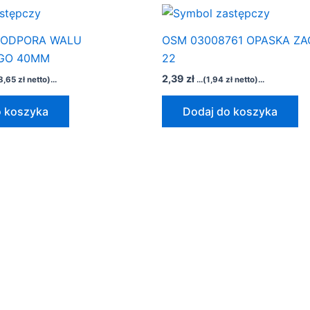
 PODPORA WALU
OSM 03008761 OPASKA ZA
GO 40MM
22
2,39
zł
8,65
zł
netto)...
...(
1,94
zł
netto)...
o koszyka
Dodaj do koszyka