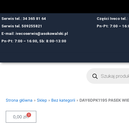
Przejdź
do
treści
Serwis tel.: 34 365 81 64
Części Iveco tel.
Serwis tel.
509255821
Pn-Pt: 7:00 – 16:
E-mail:
ivecoserwis@asokowalski.pl
Pn-Pt: 7:00 – 16:00, Sb: 8:00-13:00
Wyszukiwarka
produktów
Strona główna
»
Sklep
»
Bez kategorii
»
DAY6DPK1195 PASEK W
0
Cart
0,00
zł