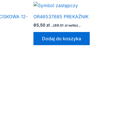
CISKOWA 12-
OR46537685 PREKAŹNIK
85,50
zł
...(
69,51
zł
netto)...
Dodaj do koszyka