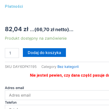
Płatności
82,04
zł
...(
66,70
zł
netto)...
ilość
Produkt dostępny na zamówienie
DAY6DPK1195
PASEK
WIELOROWKOWY
Dodaj do koszyka
SKU
DAY6DPK1195
Category
Bez kategorii
Nie jesteś pewien, czy dana część pasuje d
Adres email
Telefon