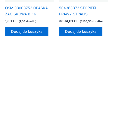
OSM 03008753 OPASKA
504368373 STOPIEŃ
ZACISKOWA 8-16
PRAWY STRALIS
1,30
zł
3894,61
zł
...(
1,06
zł
netto)...
...(
3166,35
zł
netto)...
Dodaj do koszyka
Dodaj do koszyka