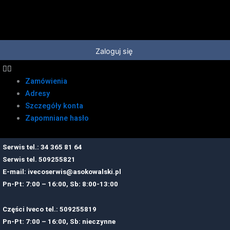
Przejdź
do
treści
Zaloguj się
Zamówienia
Adresy
Szczegóły konta
Zapomniane hasło
Serwis tel.: 34 365 81 64
Serwis tel.
509255821
E-mail:
ivecoserwis@asokowalski.pl
Pn-Pt: 7:00 – 16:00, Sb: 8:00-13:00
Części Iveco tel.: 509255819
Pn-Pt: 7:00 – 16:00, Sb: nieczynne