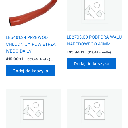
LE2703.00 PODPORA WALU
LE5461.24 PRZEWÓD
NAPEDOWEGO 40MM
CHŁODNICY POWIETRZA
IVECO DAILY
145,94
zł
...(
118,65
zł
netto)...
415,00
zł
...(
337,40
zł
netto)...
Dodaj do koszyka
Dodaj do koszyka