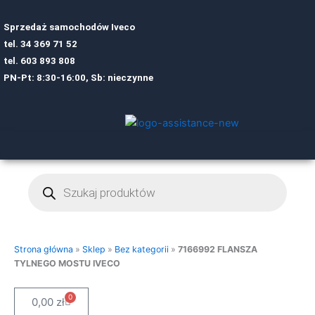
Sprzedaż samochodów Iveco
tel.
34 369 71 52
tel.
6
03 893 808
PN-Pt: 8:30-16:00, Sb: nieczynne
Wyszukiwarka
produktów
Strona główna
»
Sklep
»
Bez kategorii
»
7166992 FLANSZA
TYLNEGO MOSTU IVECO
0
Cart
0,00
zł