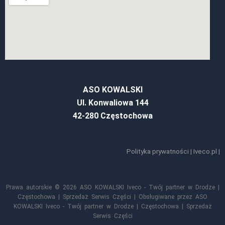
ASO KOWALSKI
Ul. Konwaliowa 144
42-280 Częstochowa
Polityka prywatności
|
Iveco.pl
|
Prawa autorskie © 2026 ASO KOWALSKI Iveco - Twój partner w Drodze |
Częstochowa | Sprzedaż Serwis Części | Obsługiwane przez ASO
KOWALSKI Iveco - Twój partner w Drodze | Częstochowa | Sprzedaż
Serwis Części