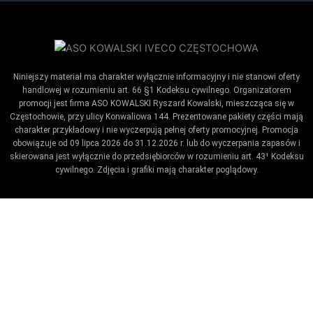
Niniejszy materiał ma charakter wyłącznie informacyjny i nie stanowi oferty
handlowej w rozumieniu art. 66 §1 Kodeksu cywilnego. Organizatorem
promocji jest firma ASO KOWALSKI Ryszard Kowalski, mieszcząca się w
Częstochowie, przy ulicy Konwaliowa 144. Prezentowane pakiety części mają
charakter przykładowy i nie wyczerpują pełnej oferty promocyjnej. Promocja
obowiązuje od 09 lipca 2026 do 31.12.2026 r. lub do wyczerpania zapasów i
skierowana jest wyłącznie do przedsiębiorców w rozumieniu art. 43¹ Kodeksu
cywilnego. Zdjęcia i grafiki mają charakter poglądowy.
Umów wizytę / ustaw przypomnienie
Zaproponuj termin wykonania badania technicznego.
Ustaw datę kiedy kończy się badanie.
Co_zrobic