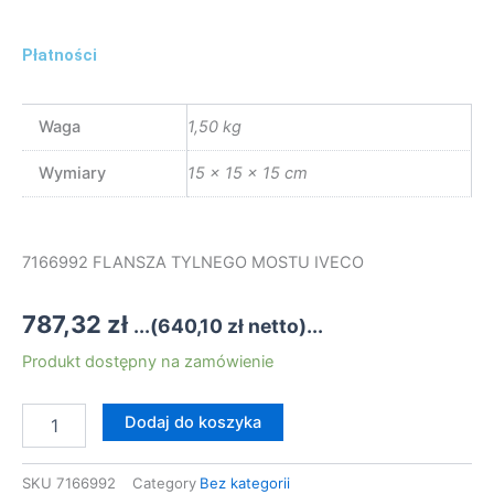
Płatności
Waga
1,50 kg
Wymiary
15 × 15 × 15 cm
7166992 FLANSZA TYLNEGO MOSTU IVECO
787,32
zł
...(
640,10
zł
netto)...
ilość
Produkt dostępny na zamówienie
7166992
FLANSZA
Dodaj do koszyka
TYLNEGO
MOSTU
IVECO
SKU
7166992
Category
Bez kategorii