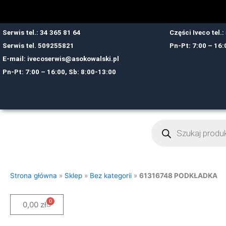
Przejdź
do
treści
Serwis tel.: 34 365 81 64
Części Iveco tel.
Serwis tel.
509255821
Pn-Pt: 7:00 – 16:
E-mail:
ivecoserwis@asokowalski.pl
Pn-Pt: 7:00 – 16:00, Sb: 8:00-13:00
Wyszukiwarka
produktów
Strona główna
»
Sklep
»
Bez kategorii
»
61316748 PODKŁADKA
0
Cart
0,00
zł