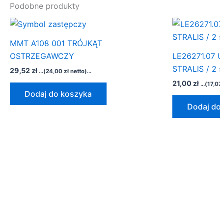
Podobne produkty
MMT A108 001 TRÓJKĄT
OSTRZEGAWCZY
LE26271.07
STRALIS / 2 
29,52
zł
...(
24,00
zł
netto)...
21,00
zł
...(
17,
Dodaj do koszyka
Dodaj d