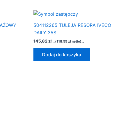
TAŻOWY
504112265 TULEJA RESORA IVECO
DAILY 35S
145,82
zł
...(
118,55
zł
netto)...
Dodaj do koszyka