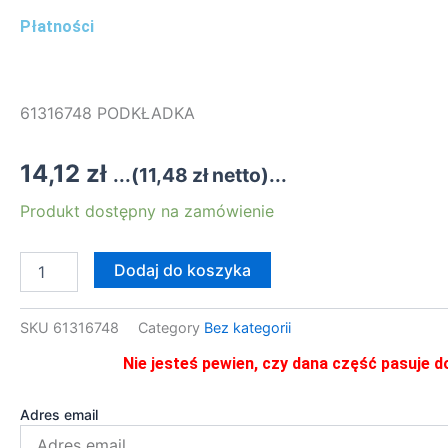
Płatności
61316748 PODKŁADKA
14,12
zł
...(
11,48
zł
netto)...
ilość
Produkt dostępny na zamówienie
61316748
PODKŁADKA
Dodaj do koszyka
SKU
61316748
Category
Bez kategorii
Nie jesteś pewien, czy dana część pasuje d
Adres email