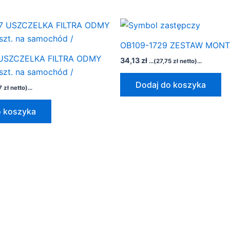
OB109-1729 ZESTAW MON
 USZCZELKA FILTRA ODMY
34,13
zł
...(
27,75
zł
netto)...
szt. na samochód /
Dodaj do koszyka
07
zł
netto)...
o koszyka