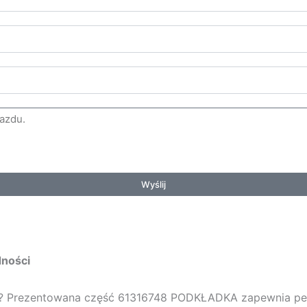
Wyślij
dności
u? Prezentowana część
61316748 PODKŁADKA
zapewnia pe