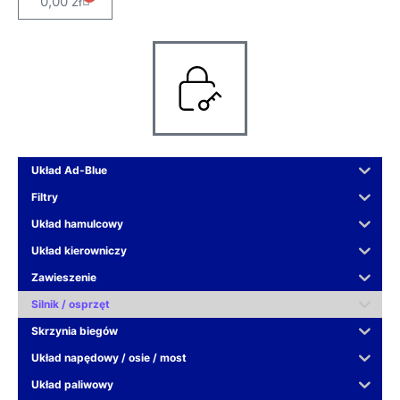
Cart
0,00
zł
Układ Ad-Blue
Filtry
Układ hamulcowy
Układ kierowniczy
Zawieszenie
Silnik / osprzęt
Skrzynia biegów
Układ napędowy / osie / most
Układ paliwowy