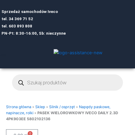
Sprzedaż samochodów Iveco
tel.
34 369 71 52
tel.
6
03 893 808
PN-Pt: 8:30-16:00, Sb: nieczynne
Wyszukiwarka
produktów
Strona główna
»
Sklep
»
Silnik / osprzęt
»
Napędy paskowe,
napinacze, rolki
»
PASEK WIELOROWKOWY IVECO DAILY 2.3D
4PK903EE 5802102136
0