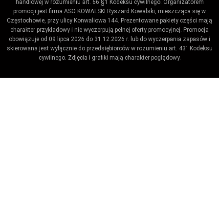
handlowej w rozumieniu art. 66 §1 Kodeksu cywilnego. Organizatorem
promocji jest firma ASO KOWALSKI Ryszard Kowalski, mieszcząca się w
Częstochowie, przy ulicy Konwaliowa 144. Prezentowane pakiety części mają
charakter przykładowy i nie wyczerpują pełnej oferty promocyjnej. Promocja
obowiązuje od 09 lipca 2026 do 31.12.2026 r. lub do wyczerpania zapasów i
skierowana jest wyłącznie do przedsiębiorców w rozumieniu art. 43¹ Kodeksu
cywilnego. Zdjęcia i grafiki mają charakter poglądowy.
Umów wizytę / ustaw przypomnienie
Zaproponuj termin wykonania badania technicznego.
Ustaw datę kiedy kończy się badanie.
Co_zrobic
ktora_stacja
Name
telefon