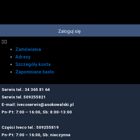
Przejdź
do
treści
Zaloguj się
Zamówienia
Adresy
Szczegóły konta
Zapomniane hasło
Serwis tel.: 34 365 81 64
Serwis tel.
509255821
E-mail:
ivecoserwis@asokowalski.pl
Pn-Pt: 7:00 – 16:00, Sb: 8:00-13:00
Części Iveco tel.: 509255819
Pn-Pt: 7:00 – 16:00, Sb: nieczynne