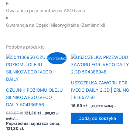
Gwarancja przy montażu w ASO Iveco
Gwarancja na Części Nieoryginalne (Zamienniki)
Podobne produkty
Pierwotna
Aktualna
Wyprzedaż!
cena
cena
wynosiła:
wynosi:
619,87 zł.
121,30 zł.
USZCZELKA ZAWORU EGR
CZUJNIK POZIOMU OLEJU
IVECO DAILY 2.3D | ERLING
SILNIKOWEGO IVECO
| EL657750
DAILY 504136956
16,99
zł
...(
13,81
zł
netto)...
619,87
zł
121,30
zł
...(
98,62
zł
Dodaj do koszyka
netto)...
Poprzednia najniższa cena:
121,30
zł
.