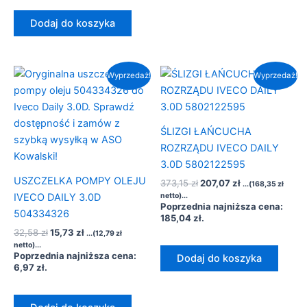
Dodaj do koszyka
Pierwotna
Aktualna
Pierwotna
Aktualna
Wyprzedaż!
Wyprzedaż!
cena
cena
cena
cena
wynosiła:
wynosi:
wynosiła:
wynosi:
32,58 zł.
15,73 zł.
373,15 zł.
207,07 zł.
ŚLIZGI ŁAŃCUCHA
ROZRZĄDU IVECO DAILY
3.0D 5802122595
USZCZELKA POMPY OLEJU
373,15
zł
207,07
zł
...(
168,35
zł
IVECO DAILY 3.0D
netto)...
Poprzednia najniższa cena:
504334326
185,04
zł
.
32,58
zł
15,73
zł
...(
12,79
zł
netto)...
Poprzednia najniższa cena:
Dodaj do koszyka
6,97
zł
.