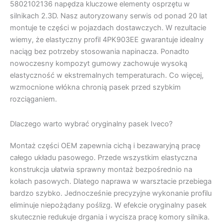
5802102136 napędza kluczowe elementy osprzętu w
silnikach 2.3D. Nasz autoryzowany serwis od ponad 20 lat
montuje te części w pojazdach dostawczych. W rezultacie
wiemy, że elastyczny profil 4PK903EE gwarantuje idealny
naciąg bez potrzeby stosowania napinacza. Ponadto
nowoczesny kompozyt gumowy zachowuje wysoką
elastyczność w ekstremalnych temperaturach. Co więcej,
wzmocnione włókna chronią pasek przed szybkim
rozciąganiem.
Dlaczego warto wybrać oryginalny pasek Iveco?
Montaż części OEM zapewnia cichą i bezawaryjną pracę
całego układu pasowego. Przede wszystkim elastyczna
konstrukcja ułatwia sprawny montaż bezpośrednio na
kołach pasowych. Dlatego naprawa w warsztacie przebiega
bardzo szybko. Jednocześnie precyzyjne wykonanie profilu
eliminuje niepożądany poślizg. W efekcie oryginalny pasek
skutecznie redukuje drgania i wycisza pracę komory silnika.