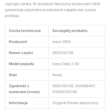
osprzętu silnika. W rezultacie fabryczny komponent OEM
gwarantuje optymalne przekazanie napędu bez ryzyka
poślizgu.
Cecha techniczna
Szczegóły produktu
Producent
Iveco OEM
Numer części
5802102136
Model pojazdu
Iveco Daily 2.3D
Stan
Nowy
Zgodność z
5802102136, 504066407,
numerami (cross)
IV5802102136
Informacja
Oryginał (Pasek elastyczny)