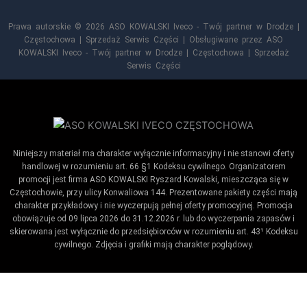
Prawa autorskie © 2026 ASO KOWALSKI Iveco - Twój partner w Drodze |
Częstochowa | Sprzedaż Serwis Części | Obsługiwane przez ASO
KOWALSKI Iveco - Twój partner w Drodze | Częstochowa | Sprzedaż
Serwis Części
Niniejszy materiał ma charakter wyłącznie informacyjny i nie stanowi oferty
handlowej w rozumieniu art. 66 §1 Kodeksu cywilnego. Organizatorem
promocji jest firma ASO KOWALSKI Ryszard Kowalski, mieszcząca się w
Częstochowie, przy ulicy Konwaliowa 144. Prezentowane pakiety części mają
charakter przykładowy i nie wyczerpują pełnej oferty promocyjnej. Promocja
obowiązuje od 09 lipca 2026 do 31.12.2026 r. lub do wyczerpania zapasów i
skierowana jest wyłącznie do przedsiębiorców w rozumieniu art. 43¹ Kodeksu
cywilnego. Zdjęcia i grafiki mają charakter poglądowy.
Umów wizytę / ustaw przypomnienie