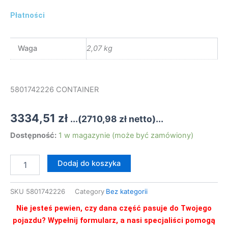
Płatności
Waga
2,07 kg
5801742226 CONTAINER
3334,51
zł
...(
2710,98
zł
netto)...
ilość
Dostępność:
1 w magazynie (może być zamówiony)
5801742226
CONTAINER
Dodaj do koszyka
SKU
5801742226
Category
Bez kategorii
Nie jesteś pewien, czy dana część pasuje do Twojego
pojazdu? Wypełnij formularz, a nasi specjaliści pomogą