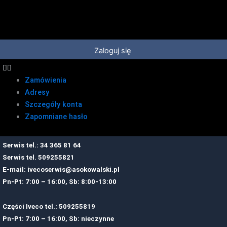
Przejdź
do
treści
Zaloguj się
Zamówienia
Adresy
Szczegóły konta
Zapomniane hasło
Serwis tel.: 34 365 81 64
Serwis tel.
509255821
E-mail:
ivecoserwis@asokowalski.pl
Pn-Pt: 7:00 – 16:00, Sb: 8:00-13:00
Części Iveco tel.: 509255819
Pn-Pt: 7:00 – 16:00, Sb: nieczynne