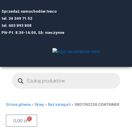
Sprzedaż samochodów Iveco
tel.
34 369 71 52
tel.
6
03 893 808
PN-Pt: 8:30-16:00, Sb: nieczynne
Wyszukiwarka
produktów
Strona główna
»
Sklep
»
Bez kategorii
»
5801742226 CONTAINER
0
Cart
0,00
zł