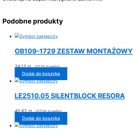
Podobne produkty
OB109-1729 ZESTAW MONTAŻOWY
34,13
zł
...(
27,75
zł
netto)...
Dodaj do koszyka
LE2510.05 SILENTBLOCK RESORA
45,62
zł
...(
37,09
zł
netto)...
Dodaj do koszyka