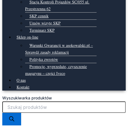
Stacja Kontroli Pojazdów SC/055 ul.
Przestrzenna 62
SKP cennik
Umów wizytę SKP
Terminarz SKP
Sklep on-line
Warunki Gwarancji w asokowalski.pl –
Sprawdź zasady reklamacji
Polityka zwrotów
Promocje, wyprzedaże, czyszczenie
magazynu – części Iveco
O nas
Kontakt
Wyszukiwarka produktów