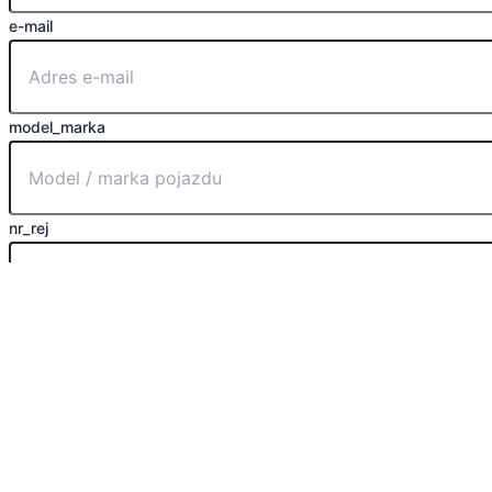
e-mail
model_marka
nr_rej
data
wyślij
Masz pytanie? Zostaw swoje dane,