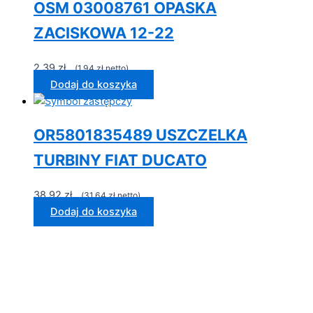
OSM 03008761 OPASKA
ZACISKOWA 12-22
2,39
zł
...(
1,94
zł
netto)...
Dodaj do koszyka
OR5801835489 USZCZELKA
TURBINY FIAT DUCATO
38,92
zł
...(
31,64
zł
netto)...
Dodaj do koszyka