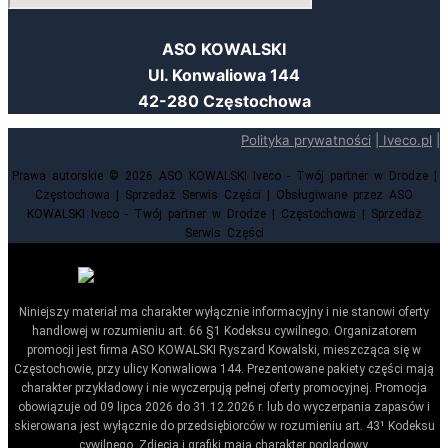
ASO KOWALSKI
Ul. Konwaliowa 144
42-280 Częstochowa
Polityka prywatności
|
Iveco.pl
|
Prawa autorskie © 2026 ASO KOWALSKI Iveco - Twój partner w Drodze |
Częstochowa | Sprzedaż Serwis Części | Obsługiwane przez ASO
KOWALSKI Iveco - Twój partner w Drodze | Częstochowa | Sprzedaż
Serwis Części
Niniejszy materiał ma charakter wyłącznie informacyjny i nie stanowi oferty
handlowej w rozumieniu art. 66 §1 Kodeksu cywilnego. Organizatorem
promocji jest firma ASO KOWALSKI Ryszard Kowalski, mieszcząca się w
Częstochowie, przy ulicy Konwaliowa 144. Prezentowane pakiety części mają
charakter przykładowy i nie wyczerpują pełnej oferty promocyjnej. Promocja
obowiązuje od 09 lipca 2026 do 31.12.2026 r. lub do wyczerpania zapasów i
skierowana jest wyłącznie do przedsiębiorców w rozumieniu art. 43¹ Kodeksu
cywilnego. Zdjęcia i grafiki mają charakter poglądowy.