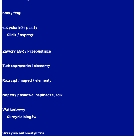
Koła / felgi
Łożyska kół i piasty
Silnik / osprzęt
Zawory EGR / Przepustnice
Turbosprężarka i elementy
Rozrząd / napęd / elementy
Napędy paskowe, napinacze, rolki
Wał korbowy
Skrzynia biegów
Skrzynia automatyczna