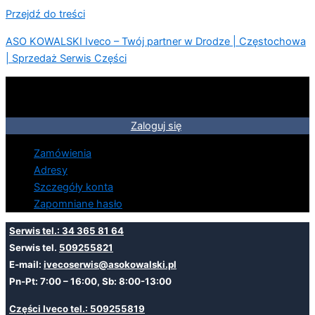
Przejdź do treści
ASO KOWALSKI Iveco – Twój partner w Drodze | Częstochowa
| Sprzedaż Serwis Części
Zaloguj się
Zamówienia
Adresy
Szczegóły konta
Zapomniane hasło
Serwis tel.: 34 365 81 64
Serwis tel.
509255821
E-mail:
ivecoserwis@asokowalski.pl
Pn-Pt: 7:00 – 16:00, Sb: 8:00-13:00
Części Iveco tel.: 509255819