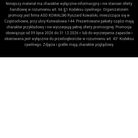
Niniejszy materiał ma charakter wyłącznie informacyjny i nie stanowi oferty
handlowej w rozumieniu art. 66 §1 Kodeksu cywilnego. Organizatorem
promocji jest firma ASO KOWALSKI Ryszard Kowalski, mieszcząca się w
Częstochowie, przy ulicy Konwaliowa 144. Prezentowane pakiety części mają
charakter przykładowy i nie wyczerpują pełnej oferty promocyjnej. Promocja
obowiązuje od 09 lipca 2026 do 31.12.2026 r. lub do wyczerpania zapasów i
skierowana jest wyłącznie do przedsiębiorców w rozumieniu art. 43¹ Kodeksu
cywilnego. Zdjęcia i grafiki mają charakter poglądowy.
Umów wizytę / ustaw przypomnienie
Zaproponuj termin wykonania badania technicznego.
Ustaw datę kiedy kończy się badanie.
Co_zrobic
ktora_stacja
Name