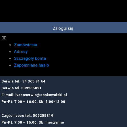
Przejdź
do
treści
Zaloguj się
Zamówienia
Adresy
Szczegóły konta
Zapomniane hasło
Serwis tel.: 34 365 81 64
Serwis tel.
509255821
E-mail:
ivecoserwis@asokowalski.pl
Pn-Pt: 7:00 – 16:00, Sb: 8:00-13:00
Części Iveco tel.: 509255819
Pn-Pt: 7:00 – 16:00, Sb: nieczynne