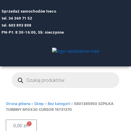
Sprzedaż samochodów Iveco
tel.
34 369 71 52
tel.
6
03 893 808
PN-Pt: 8:30-16:00, Sb: nieczynne
Wyszukiwarka
produktów
Strona główna
»
Sklep
»
Bez kategorii
»
5801385950 SZPILKA
TURBINY M10X30 CURSOR 16731370
0
Cart
0,00
zł