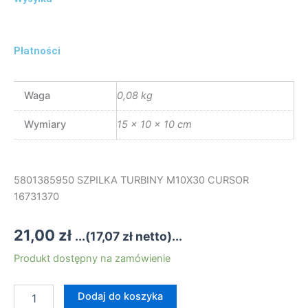
Płatności
Waga
0,08 kg
Wymiary
15 × 10 × 10 cm
5801385950 SZPILKA TURBINY M10X30 CURSOR
16731370
21,00
zł
...(
17,07
zł
netto)...
ilość
Produkt dostępny na zamówienie
5801385950
SZPILKA
Dodaj do koszyka
TURBINY