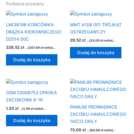
Podobne produkty
LMI38198 KOŃCÓWKA
MMT A108 001 TRÓJKĄT
DRĄŻKA KIEROWNICZEGO
OSTRZEGAWCZY
D2014 50C
29,52
zł
...(
24,00
zł
netto)...
328,52
zł
...(
267,09
zł
netto)...
Dodaj do koszyka
Dodaj do koszyka
OSM 03008753 OPASKA
ZACISKOWA 8-16
PAML66 PROWADNICE
1,30
zł
...(
1,06
zł
netto)...
ZACISKU HAMULCOWEGO
Dodaj do koszyka
IVECO DAILY
75,00
zł
...(
60,98
zł
netto)...