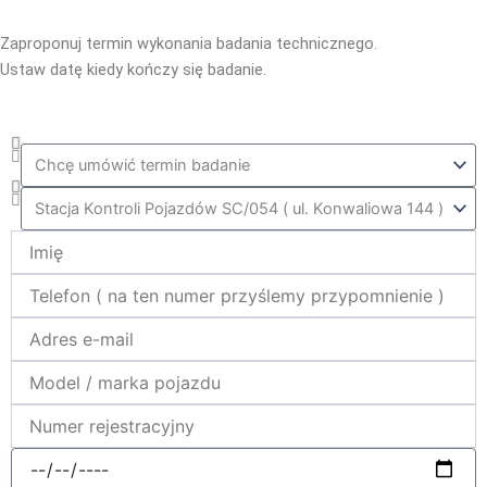
Zaproponuj termin wykonania badania technicznego.
Ustaw datę kiedy kończy się badanie.
Co_zrobic
ktora_stacja
Name
telefon
e-
mail
model_marka
nr_rej
data