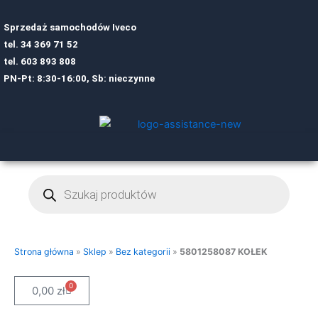
Sprzedaż samochodów Iveco
tel.
34 369 71 52
tel.
6
03 893 808
PN-Pt: 8:30-16:00, Sb: nieczynne
Wyszukiwarka
produktów
Strona główna
»
Sklep
»
Bez kategorii
»
5801258087 KOŁEK
0
Cart
0,00
zł