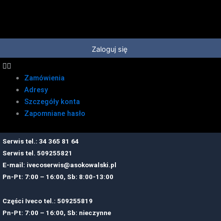
Przejdź
do
treści
Zaloguj się
Zamówienia
Adresy
Szczegóły konta
Zapomniane hasło
Serwis tel.: 34 365 81 64
Serwis tel.
509255821
E-mail:
ivecoserwis@asokowalski.pl
Pn-Pt: 7:00 – 16:00, Sb: 8:00-13:00
Części Iveco tel.: 509255819
Pn-Pt: 7:00 – 16:00, Sb: nieczynne