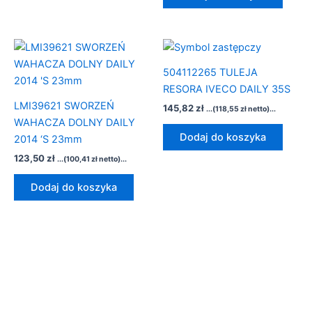
504112265 TULEJA
RESORA IVECO DAILY 35S
LMI39621 SWORZEŃ
145,82
zł
...(
118,55
zł
netto)...
WAHACZA DOLNY DAILY
Dodaj do koszyka
2014 ‘S 23mm
123,50
zł
...(
100,41
zł
netto)...
Dodaj do koszyka