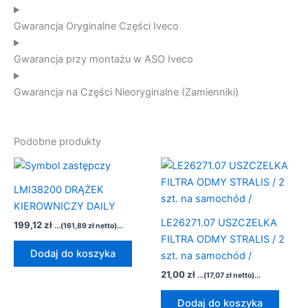
Gwarancja Oryginalne Części Iveco
Gwarancja przy montażu w ASO Iveco
Gwarancja na Części Nieoryginalne (Zamienniki)
Podobne produkty
LMI38200 DRĄŻEK
KIEROWNICZY DAILY
LE26271.07 USZCZELKA
199,12
zł
...(
161,89
zł
netto)...
FILTRA ODMY STRALIS / 2
Dodaj do koszyka
szt. na samochód /
21,00
zł
...(
17,07
zł
netto)...
Dodaj do koszyka