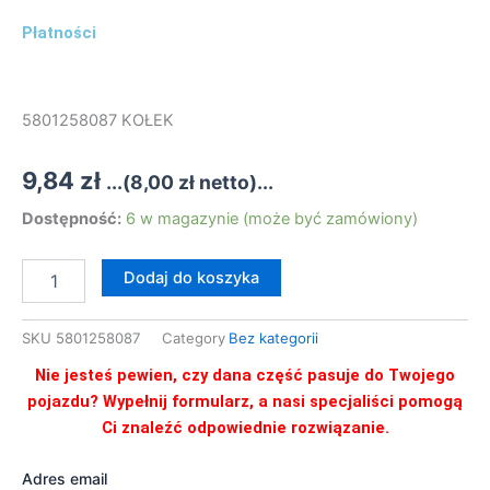
Płatności
5801258087 KOŁEK
9,84
zł
...(
8,00
zł
netto)...
ilość
Dostępność:
6 w magazynie (może być zamówiony)
5801258087
KOŁEK
Dodaj do koszyka
SKU
5801258087
Category
Bez kategorii
Nie jesteś pewien, czy dana część pasuje do Twojego
pojazdu? Wypełnij formularz, a nasi specjaliści pomogą
Ci znaleźć odpowiednie rozwiązanie.
Adres email