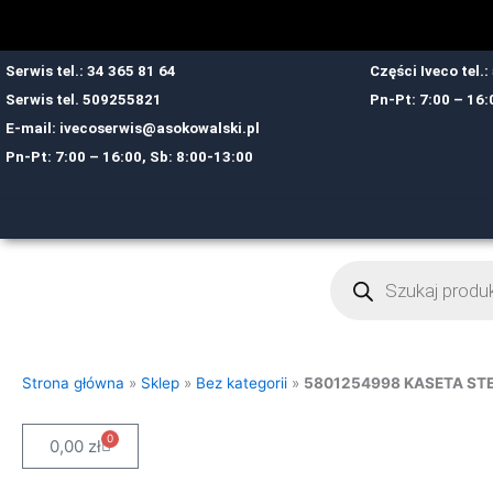
Przejdź
do
treści
Serwis tel.: 34 365 81 64
Części Iveco tel.
Serwis tel.
509255821
Pn-Pt: 7:00 – 16:
E-mail:
ivecoserwis@asokowalski.pl
Pn-Pt: 7:00 – 16:00, Sb: 8:00-13:00
Wyszukiwarka
produktów
Strona główna
»
Sklep
»
Bez kategorii
»
5801254998 KASETA ST
0
Cart
0,00
zł