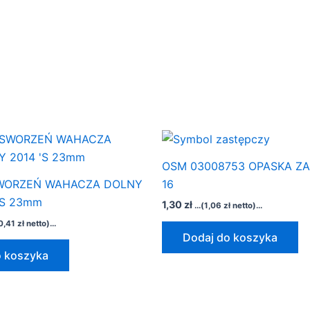
OSM 03008753 OPASKA ZA
SWORZEŃ WAHACZA DOLNY
16
‘S 23mm
1,30
zł
...(
1,06
zł
netto)...
0,41
zł
netto)...
Dodaj do koszyka
o koszyka