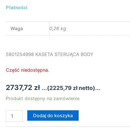
Płatności
Waga
0,26 kg
5801254998 KASETA STERUĄCA BODY
Część niedostępna.
2737,72
zł
...(
2225,79
zł
netto)...
ilość
Produkt dostępny na zamówienie
5801254998
KASETA
STERUĄCA
Dodaj do koszyka
BODY