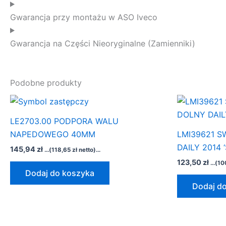
Gwarancja przy montażu w ASO Iveco
Gwarancja na Części Nieoryginalne (Zamienniki)
Podobne produkty
LE2703.00 PODPORA WALU
NAPEDOWEGO 40MM
LMI39621 
DAILY 2014 
145,94
zł
...(
118,65
zł
netto)...
123,50
zł
...(
10
Dodaj do koszyka
Dodaj d