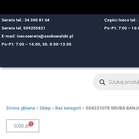
Przejdź
do
treści
Serwis tel.: 34 365 81 64
Części Iveco tel.
Serwis tel.
509255821
Pn-Pt: 7:00 – 16:
E-mail:
ivecoserwis@asokowalski.pl
Pn-Pt: 7:00 – 16:00, Sb: 8:00-13:00
Wyszukiwarka
produktów
Strona główna
»
Sklep
»
Bez kategorii
»
504221076 SRUBA BANJ
0
Cart
0,00
zł