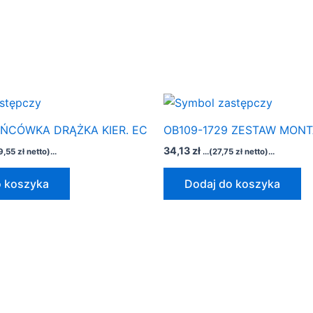
OŃCÓWKA DRĄŻKA KIER. EC
OB109-1729 ZESTAW MON
34,13
zł
9,55
zł
netto)...
...(
27,75
zł
netto)...
o koszyka
Dodaj do koszyka