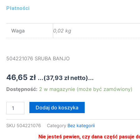
Płatności
Waga
0,02 kg
504221076 SRUBA BANJO
46,65
zł
...(
37,93
zł
netto)...
ilość
Dostępność:
2 w magazynie (może być zamówiony)
504221076
SRUBA
BANJO
Dodaj do koszyka
SKU
504221076
Category
Bez kategorii
Nie jesteś pewien, czy dana część pasuje d