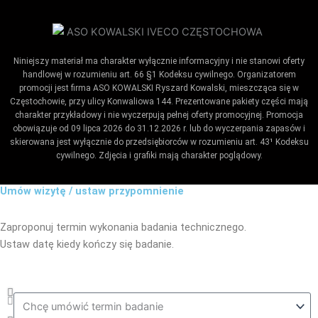
Niniejszy materiał ma charakter wyłącznie informacyjny i nie stanowi oferty
handlowej w rozumieniu art. 66 §1 Kodeksu cywilnego. Organizatorem
promocji jest firma ASO KOWALSKI Ryszard Kowalski, mieszcząca się w
Częstochowie, przy ulicy Konwaliowa 144. Prezentowane pakiety części mają
charakter przykładowy i nie wyczerpują pełnej oferty promocyjnej. Promocja
obowiązuje od 09 lipca 2026 do 31.12.2026 r. lub do wyczerpania zapasów i
skierowana jest wyłącznie do przedsiębiorców w rozumieniu art. 43¹ Kodeksu
cywilnego. Zdjęcia i grafiki mają charakter poglądowy.
Umów wizytę / ustaw przypomnienie
Zaproponuj termin wykonania badania technicznego.
Ustaw datę kiedy kończy się badanie.
Co_zrobic