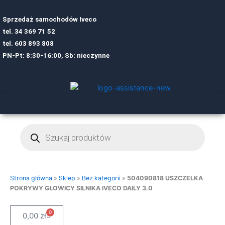
Sprzedaż samochodów Iveco
tel.
34 369 71 52
tel.
6
03 893 808
PN-Pt: 8:30-16:00, Sb: nieczynne
Wyszukiwarka
produktów
Strona główna
»
Sklep
»
Bez kategorii
»
504090818 USZCZELKA
POKRYWY GŁOWICY SILNIKA IVECO DAILY 3.0
0
Cart
0,00
zł