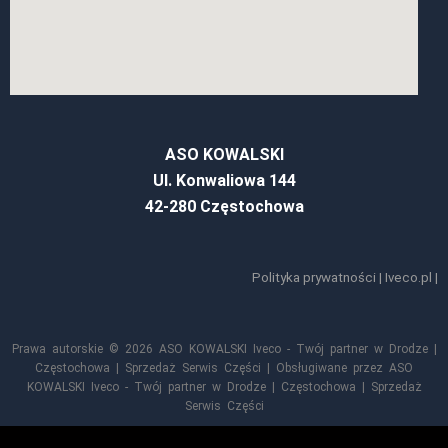
ASO KOWALSKI
Ul. Konwaliowa 144
42-280 Częstochowa
Polityka prywatności
|
Iveco.pl
|
Prawa autorskie © 2026 ASO KOWALSKI Iveco - Twój partner w Drodze |
Częstochowa | Sprzedaż Serwis Części | Obsługiwane przez ASO
KOWALSKI Iveco - Twój partner w Drodze | Częstochowa | Sprzedaż
Serwis Części