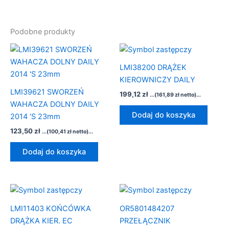
Podobne produkty
LMI38200 DRĄŻEK
KIEROWNICZY DAILY
LMI39621 SWORZEŃ
199,12
zł
...(
161,89
zł
netto)...
WAHACZA DOLNY DAILY
Dodaj do koszyka
2014 ‘S 23mm
123,50
zł
...(
100,41
zł
netto)...
Dodaj do koszyka
LMI11403 KOŃCÓWKA
OR5801484207
DRĄŻKA KIER. EC
PRZEŁĄCZNIK