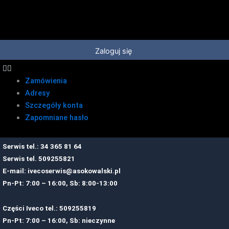
Przejdź
do
treści
Zaloguj się
Zamówienia
Adresy
Szczegóły konta
Zapomniane hasło
Serwis tel.: 34 365 81 64
Serwis tel.
509255821
E-mail:
ivecoserwis@asokowalski.pl
Pn-Pt: 7:00 – 16:00, Sb: 8:00-13:00
Części Iveco tel.: 509255819
Pn-Pt: 7:00 – 16:00, Sb: nieczynne