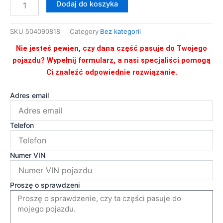
Dodaj do koszyka
POKRYWY
GŁOWICY
SILNIKA
SKU
504090818
Category
Bez kategorii
IVECO
DAILY
Nie jesteś pewien, czy dana część pasuje do Twojego
3.0
pojazdu? Wypełnij formularz, a nasi specjaliści pomogą
Ci znaleźć odpowiednie rozwiązanie.
Adres email
Telefon
Numer VIN
Proszę o sprawdzeni