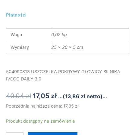
Płatności
Waga
0,02 kg
Wymiary
25 × 20 × 5 cm
504090818 USZCZELKA POKRYWY GŁOWICY SILNIKA
IVECO DAILY 3.0
Pierwotna
Aktualna
40,04
zł
17,05
zł
...(
13,86
zł
netto)...
cena
cena
Poprzednia najniższa cena:
17,05
zł
.
wynosiła:
wynosi:
ilość
Produkt dostępny na zamówienie
504090818
40,04 zł.
17,05 zł.
USZCZELKA