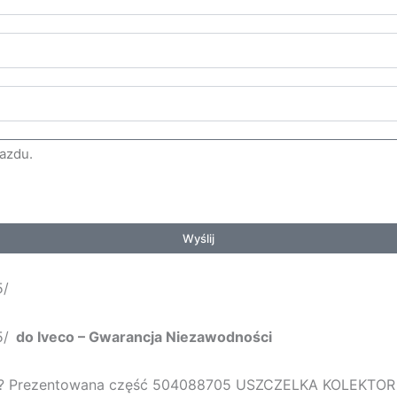
Wyślij
5/
5/
do Iveco – Gwarancja Niezawodności
u? Prezentowana część
504088705 USZCZELKA KOLEKTOR