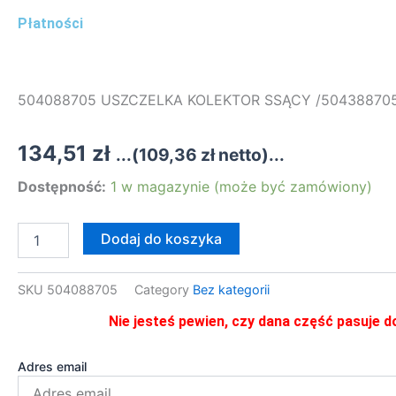
Płatności
504088705 USZCZELKA KOLEKTOR SSĄCY /50438870
134,51
zł
...(
109,36
zł
netto)...
ilość
Dostępność:
1 w magazynie (może być zamówiony)
504088705
USZCZELKA
KOLEKTOR
Dodaj do koszyka
SSĄCY
/504388705/
SKU
504088705
Category
Bez kategorii
Nie jesteś pewien, czy dana część pasuje d
Adres email