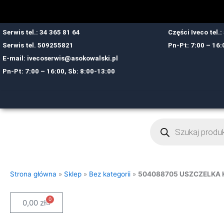
Przejdź
do
treści
Serwis tel.: 34 365 81 64
Części Iveco tel.
Serwis tel.
509255821
Pn-Pt: 7:00 – 16:
E-mail:
ivecoserwis@asokowalski.pl
Pn-Pt: 7:00 – 16:00, Sb: 8:00-13:00
Wyszukiwarka
produktów
Strona główna
»
Sklep
»
Bez kategorii
»
504088705 USZCZELKA 
0
Cart
0,00
zł