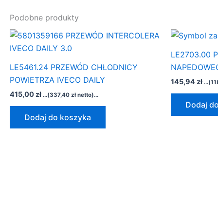
Podobne produkty
LE2703.00
LE5461.24 PRZEWÓD CHŁODNICY
NAPEDOWE
POWIETRZA IVECO DAILY
145,94
zł
...(
11
415,00
zł
...(
337,40
zł
netto)...
Dodaj d
Dodaj do koszyka