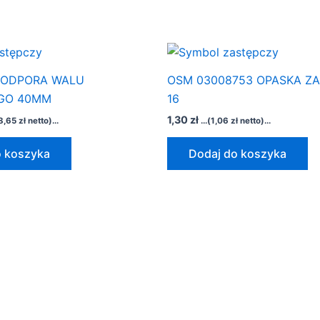
 PODPORA WALU
OSM 03008753 OPASKA ZA
GO 40MM
16
1,30
zł
8,65
zł
netto)...
...(
1,06
zł
netto)...
o koszyka
Dodaj do koszyka