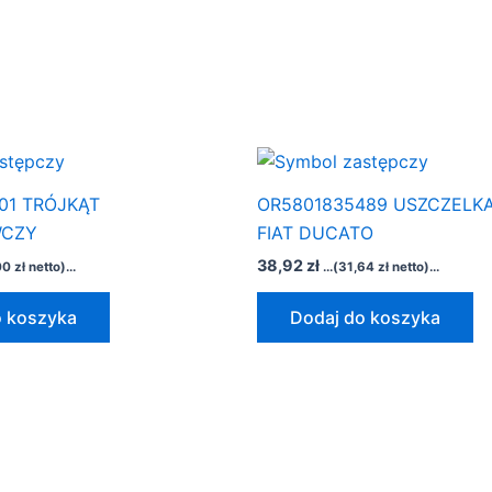
01 TRÓJKĄT
OR5801835489 USZCZELKA
WCZY
FIAT DUCATO
38,92
zł
00
zł
netto)...
...(
31,64
zł
netto)...
o koszyka
Dodaj do koszyka