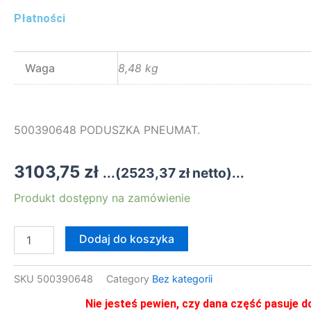
Płatności
Waga
8,48 kg
500390648 PODUSZKA PNEUMAT.
3103,75
zł
...(
2523,37
zł
netto)...
ilość
Produkt dostępny na zamówienie
500390648
PODUSZKA
PNEUMAT.
Dodaj do koszyka
SKU
500390648
Category
Bez kategorii
Nie jesteś pewien, czy dana część pasuje d