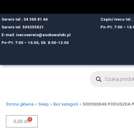
Przejdź
do
treści
Serwis tel.: 34 365 81 64
Części Iveco tel.
Serwis tel.
509255821
Pn-Pt: 7:00 – 16:
E-mail:
ivecoserwis@asokowalski.pl
Pn-Pt: 7:00 – 16:00, Sb: 8:00-13:00
Wyszukiwarka
produktów
Strona główna
»
Sklep
»
Bez kategorii
»
500390648 PODUSZKA 
0
Cart
0,00
zł