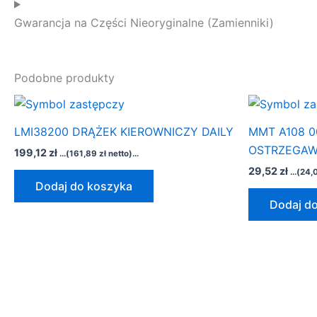
Gwarancja na Części Nieoryginalne (Zamienniki)
Podobne produkty
LMI38200 DRĄŻEK KIEROWNICZY DAILY
MMT A108 0
OSTRZEGA
199,12
zł
...(
161,89
zł
netto)...
29,52
zł
...(
24,
Dodaj do koszyka
Dodaj d