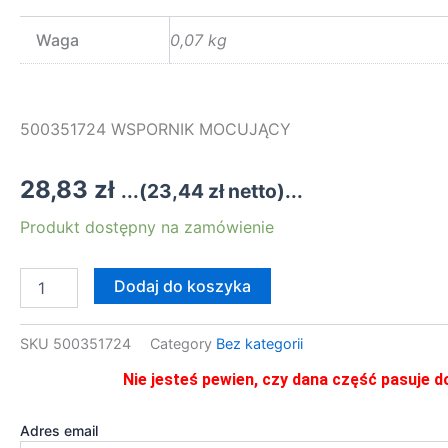
Waga
0,07 kg
500351724 WSPORNIK MOCUJĄCY
28,83
zł
...(
23,44
zł
netto)...
ilość
Produkt dostępny na zamówienie
500351724
WSPORNIK
MOCUJĄCY
Dodaj do koszyka
SKU
500351724
Category
Bez kategorii
Nie jesteś pewien, czy dana część pasuje d
Adres email