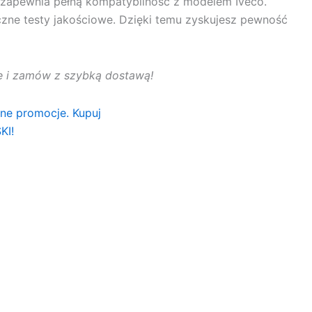
zapewnia pełną kompatybilność z modelem Iveco.
czne testy jakościowe. Dzięki temu zyskujesz pewność
rtę i zamów z szybką dostawą!