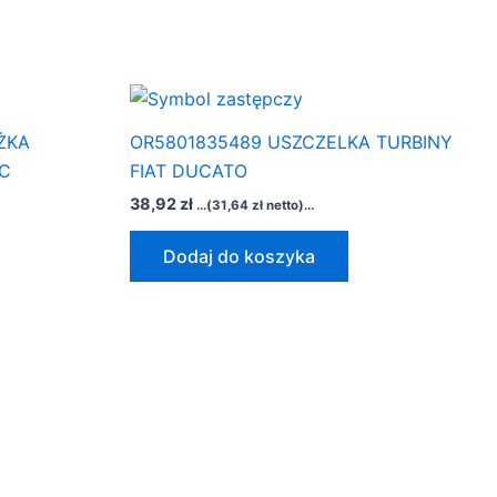
ŻKA
OR5801835489 USZCZELKA TURBINY
0C
FIAT DUCATO
38,92
zł
...(
31,64
zł
netto)...
Dodaj do koszyka