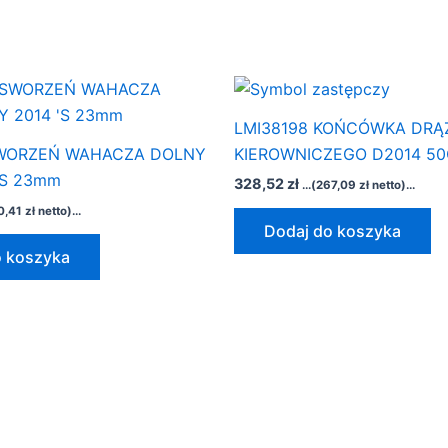
LMI38198 KOŃCÓWKA DRĄ
SWORZEŃ WAHACZA DOLNY
KIEROWNICZEGO D2014 5
‘S 23mm
328,52
zł
...(
267,09
zł
netto)...
0,41
zł
netto)...
Dodaj do koszyka
o koszyka