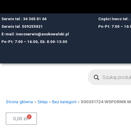
Przejdź
do
treści
Serwis tel.: 34 365 81 64
Części Iveco tel.
Serwis tel.
509255821
Pn-Pt: 7:00 – 16:
E-mail:
ivecoserwis@asokowalski.pl
Pn-Pt: 7:00 – 16:00, Sb: 8:00-13:00
Wyszukiwarka
produktów
Strona główna
»
Sklep
»
Bez kategorii
»
500351724 WSPORNIK 
0
Cart
0,00
zł