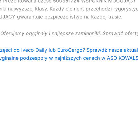
u? Prezentowana część
500351724 WSPORNIK MOCUJĄCY
iki najwyższej klasy. Każdy element przechodzi rygorysty
UJĄCY
gwarantuje bezpieczeństwo na każdej trasie.
. Oferujemy oryginały i najlepsze zamienniki. Sprawdź ofe