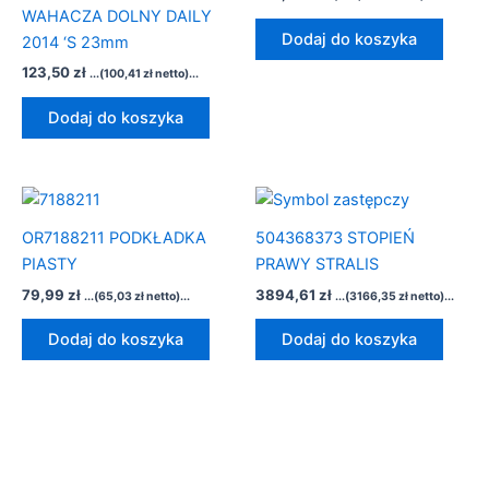
WAHACZA DOLNY DAILY
Dodaj do koszyka
2014 ‘S 23mm
123,50
zł
...(
100,41
zł
netto)...
Dodaj do koszyka
OR7188211 PODKŁADKA
504368373 STOPIEŃ
PIASTY
PRAWY STRALIS
79,99
zł
3894,61
zł
...(
65,03
zł
netto)...
...(
3166,35
zł
netto)...
Dodaj do koszyka
Dodaj do koszyka