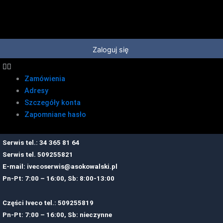
Przejdź
do
treści
Zaloguj się
Zamówienia
Adresy
Szczegóły konta
Zapomniane hasło
Serwis tel.: 34 365 81 64
Serwis tel.
509255821
E-mail:
ivecoserwis@asokowalski.pl
Pn-Pt: 7:00 – 16:00, Sb: 8:00-13:00
Części Iveco tel.: 509255819
Pn-Pt: 7:00 – 16:00, Sb: nieczynne