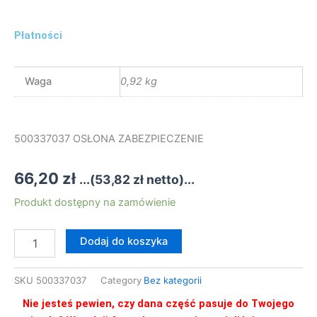
Płatności
Waga
0,92 kg
500337037 OSŁONA ZABEZPIECZENIE
66,20
zł
...(
53,82
zł
netto)...
ilość
Produkt dostępny na zamówienie
500337037
OSŁONA
Dodaj do koszyka
ZABEZPIECZENIE
SKU
500337037
Category
Bez kategorii
Nie jesteś pewien, czy dana część pasuje do Twojego