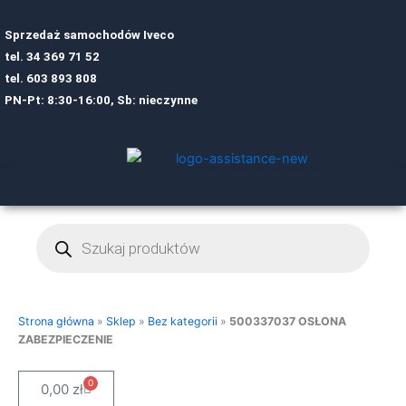
Sprzedaż samochodów Iveco
tel.
34 369 71 52
tel.
6
03 893 808
PN-Pt: 8:30-16:00, Sb: nieczynne
Wyszukiwarka
produktów
Strona główna
»
Sklep
»
Bez kategorii
»
500337037 OSŁONA
ZABEZPIECZENIE
0
Cart
0,00
zł