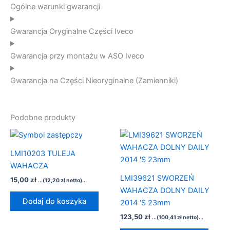
Ogólne warunki gwarancji
Gwarancja Oryginalne Części Iveco
Gwarancja przy montażu w ASO Iveco
Gwarancja na Części Nieoryginalne (Zamienniki)
Podobne produkty
LMI10203 TULEJA
WAHACZA
LMI39621 SWORZEŃ
15,00
zł
...(
12,20
zł
netto)...
WAHACZA DOLNY DAILY
Dodaj do koszyka
2014 ‘S 23mm
123,50
zł
...(
100,41
zł
netto)...