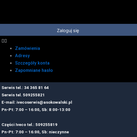
Przejdź
do
treści
Zaloguj się
Zamówienia
Adresy
Szczegóły konta
Zapomniane hasło
Serwis tel.: 34 365 81 64
Serwis tel.
509255821
E-mail:
ivecoserwis@asokowalski.pl
Pn-Pt: 7:00 – 16:00, Sb: 8:00-13:00
Części Iveco tel.: 509255819
Pn-Pt: 7:00 – 16:00, Sb: nieczynne