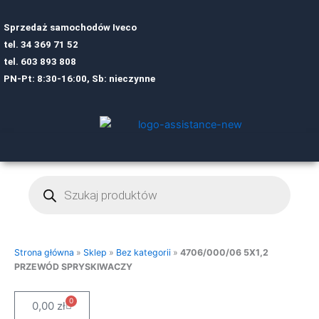
Sprzedaż samochodów Iveco
tel.
34 369 71 52
tel.
6
03 893 808
PN-Pt: 8:30-16:00, Sb: nieczynne
Wyszukiwarka
produktów
Strona główna
»
Sklep
»
Bez kategorii
»
4706/000/06 5X1,2
PRZEWÓD SPRYSKIWACZY
0
Cart
0,00
zł