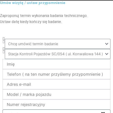
Umów wizytę / ustaw przypomnienie
Zaproponuj termin wykonania badania technicznego.
Ustaw datę kiedy kończy się badanie.
Co_zrobic
ktora_stacja
Name
telefon
e-
mail
model_marka
nr_rej
data