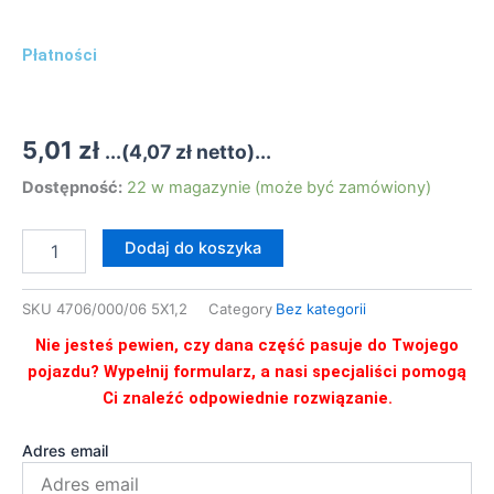
Płatności
5,01
zł
...(
4,07
zł
netto)...
ilość
Dostępność:
22 w magazynie (może być zamówiony)
4706/000/06
5X1,2
Dodaj do koszyka
PRZEWÓD
SPRYSKIWACZY
SKU
4706/000/06 5X1,2
Category
Bez kategorii
Nie jesteś pewien, czy dana część pasuje do Twojego
pojazdu? Wypełnij formularz, a nasi specjaliści pomogą
Ci znaleźć odpowiednie rozwiązanie.
Adres email