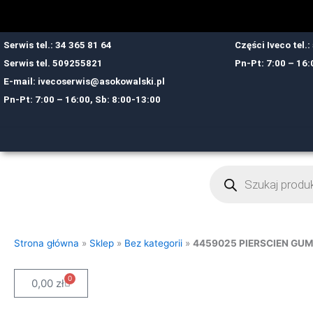
Przejdź
do
treści
Serwis tel.: 34 365 81 64
Części Iveco tel.
Serwis tel.
509255821
Pn-Pt: 7:00 – 16:
E-mail:
ivecoserwis@asokowalski.pl
Pn-Pt: 7:00 – 16:00, Sb: 8:00-13:00
Wyszukiwarka
produktów
Strona główna
»
Sklep
»
Bez kategorii
»
4459025 PIERSCIEN G
0
Cart
0,00
zł