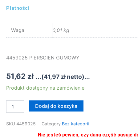
Płatności
Waga
0,01 kg
4459025 PIERSCIEN GUMOWY
51,62
zł
...(
41,97
zł
netto)...
ilość
Produkt dostępny na zamówienie
4459025
PIERSCIEN
GUMOWY
Dodaj do koszyka
SKU
4459025
Category
Bez kategorii
Nie jesteś pewien, czy dana część pasuje d