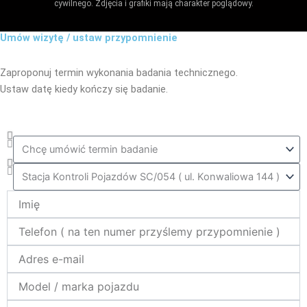
cywilnego. Zdjęcia i grafiki mają charakter poglądowy.
Umów wizytę / ustaw przypomnienie
Zaproponuj termin wykonania badania technicznego.
Ustaw datę kiedy kończy się badanie.
Co_zrobic
ktora_stacja
Name
telefon
e-
mail
model_marka
nr_rej