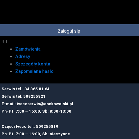
Przejdź
do
treści
Zaloguj się
Zamówienia
Adresy
Szczegóły konta
Zapomniane hasło
Serwis tel.: 34 365 81 64
Serwis tel.
509255821
E-mail:
ivecoserwis@asokowalski.pl
Pn-Pt: 7:00 – 16:00, Sb: 8:00-13:00
Części Iveco tel.: 509255819
Pn-Pt: 7:00 – 16:00, Sb: nieczynne