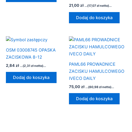
21,00
zł
...(
17,07
zł
netto)...
Dodaj do koszyka
OSM 03008745 OPASKA
ZACISKOWA 8-12
PAML66 PROWADNICE
2,84
zł
...(
2,31
zł
netto)...
ZACISKU HAMULCOWEGO
Dodaj do koszyka
IVECO DAILY
75,00
zł
...(
60,98
zł
netto)...
Dodaj do koszyka