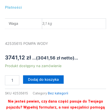
Płatności
Waga
3,1 kg
42535615 POMPA WODY
3741,12
zł
...(
3041,56
zł
netto)...
ilość
Produkt dostępny na zamówienie
42535615
POMPA
Dodaj do koszyka
WODY
SKU
42535615
Category
Bez kategorii
Nie jesteś pewien, czy dana część pasuje do Twojego
pojazdu? Wypełnij formularz, a nasi specjaliści pomogą