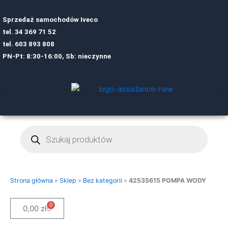
Sprzedaż samochodów Iveco
tel.
34 369 71 52
tel.
6
03 893 808
PN-Pt: 8:30-16:00, Sb: nieczynne
Wyszukiwarka
produktów
Strona główna
»
Sklep
»
Bez kategorii
»
42535615 POMPA WODY
0
Cart
0,00
zł