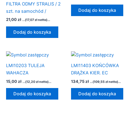
FILTRA ODMY STRALIS / 2
Dodaj do koszyka
szt. na samochód /
21,00
zł
...(
17,07
zł
netto)...
Dodaj do koszyka
LMI10203 TULEJA
LMI11403 KOŃCÓWKA
WAHACZA
DRĄŻKA KIER. EC
15,00
zł
134,75
zł
...(
12,20
zł
netto)...
...(
109,55
zł
netto)...
Dodaj do koszyka
Dodaj do koszyka