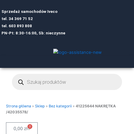
Sprzedaż samochodów Iveco
tel.
34 369 71 52
tel.
6
03 893 808
PN-Pt: 8:30-16:00, Sb: nieczynne
Wyszukiwarka
produktów
Strona główna
»
Sklep
»
Bez kategorii
»
41225644 NAKRĘTKA
/42035578/
0
Cart
0,00
zł