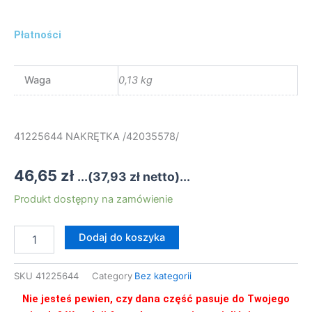
Płatności
Waga
0,13 kg
41225644 NAKRĘTKA /42035578/
46,65
zł
...(
37,93
zł
netto)...
ilość
Produkt dostępny na zamówienie
41225644
NAKRĘTKA
Dodaj do koszyka
/42035578/
SKU
41225644
Category
Bez kategorii
Nie jesteś pewien, czy dana część pasuje do Twojego