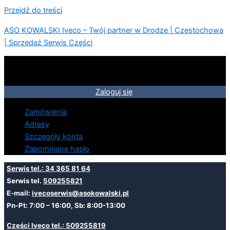
Przejdź do treści
ASO KOWALSKI Iveco – Twój partner w Drodze | Częstochowa
| Sprzedaż Serwis Części
Zaloguj się
Zamówienia
Adresy
Szczegóły konta
Zapomniane hasło
Serwis tel.: 34 365 81 64
Serwis tel.
509255821
E-mail:
ivecoserwis@asokowalski.pl
Pn-Pt: 7:00 – 16:00, Sb: 8:00-13:00
Części Iveco tel.: 509255819