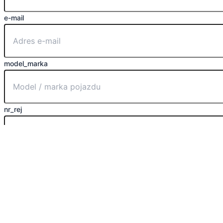
e-mail
model_marka
nr_rej
data
wyślij