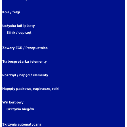
Koła / felgi
Łożyska kół i piasty
Silnik / osprzęt
Zawory EGR / Przepustnice
Turbosprężarka i elementy
Rozrząd / napęd / elementy
Napędy paskowe, napinacze, rolki
Wał korbowy
Skrzynia biegów
Skrzynia automatyczna