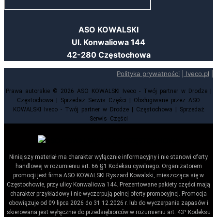
ASO KOWALSKI
Ul. Konwaliowa 144
42-280 Częstochowa
Polityka prywatności
|
Iveco.pl
|
Prawa autorskie © 2026 ASO KOWALSKI Iveco - Twój partner w Drodze |
Częstochowa | Sprzedaż Serwis Części | Obsługiwane przez ASO
KOWALSKI Iveco - Twój partner w Drodze | Częstochowa | Sprzedaż
Serwis Części
Niniejszy materiał ma charakter wyłącznie informacyjny i nie stanowi oferty
handlowej w rozumieniu art. 66 §1 Kodeksu cywilnego. Organizatorem
promocji jest firma ASO KOWALSKI Ryszard Kowalski, mieszcząca się w
Częstochowie, przy ulicy Konwaliowa 144. Prezentowane pakiety części mają
charakter przykładowy i nie wyczerpują pełnej oferty promocyjnej. Promocja
obowiązuje od 09 lipca 2026 do 31.12.2026 r. lub do wyczerpania zapasów i
skierowana jest wyłącznie do przedsiębiorców w rozumieniu art. 43¹ Kodeksu