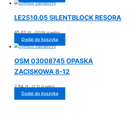
LE2510.05 SILENTBLOCK RESORA
45,62
zł
...(
37,09
zł
netto)...
Dodaj do koszyka
OSM 03008745 OPASKA
ZACISKOWA 8-12
2,84
zł
...(
2,31
zł
netto)...
Dodaj do koszyka