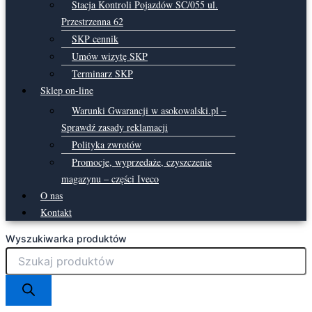
Stacja Kontroli Pojazdów SC/055 ul.
Przestrzenna 62
SKP cennik
Umów wizytę SKP
Terminarz SKP
Sklep on-line
Warunki Gwarancji w asokowalski.pl –
Sprawdź zasady reklamacji
Polityka zwrotów
Promocje, wyprzedaże, czyszczenie
magazynu – części Iveco
O nas
Kontakt
Wyszukiwarka produktów