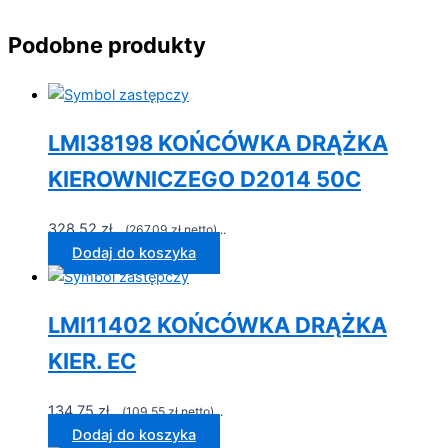
Podobne produkty
LMI38198 KOŃCÓWKA DRĄŻKA
KIEROWNICZEGO D2014 50C
328,52
zł
...(
267,09
zł
netto)...
Dodaj do koszyka
LMI11402 KOŃCÓWKA DRĄŻKA
KIER. EC
134,75
zł
...(
109,55
zł
netto)...
Dodaj do koszyka