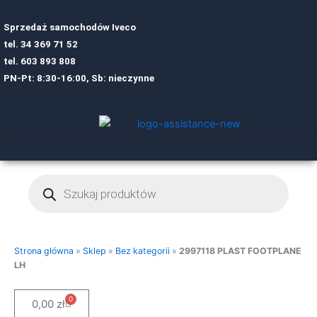
Sprzedaż samochodów Iveco
tel.
34 369 71 52
tel.
6
03 893 808
PN-Pt: 8:30-16:00, Sb: nieczynne
Wyszukiwarka
produktów
Strona główna
»
Sklep
»
Bez kategorii
»
2997118 PLAST FOOTPLANE
LH
0
Cart
0,00
zł