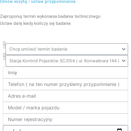
Umów wizytę / ustaw przypomnienie
Zaproponuj termin wykonania badania technicznego.
Ustaw datę kiedy kończy się badanie.
Co_zrobic
ktora_stacja
Name
telefon
e-
mail
model_marka
nr_rej
data