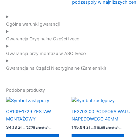
Ogólne warunki gwarancji
Gwarancja Oryginalne Części Iveco
Gwarancja przy montażu w ASO Iveco
Gwarancja na Części Nieoryginalne (Zamienniki)
Podobne produkty
OB109-1729 ZESTAW
LE2703.00 PODPORA WALU
MONTAŻOWY
NAPEDOWEGO 40MM
34,13
zł
145,94
zł
...(
27,75
zł
netto)...
...(
118,65
zł
netto)...