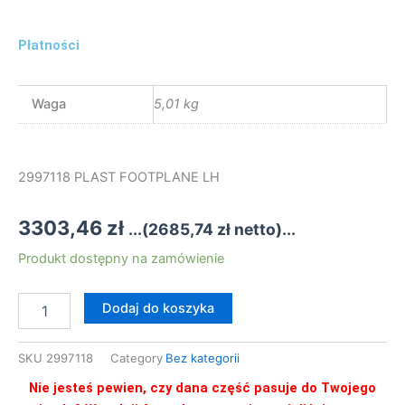
Płatności
Waga
5,01 kg
2997118 PLAST FOOTPLANE LH
3303,46
zł
...(
2685,74
zł
netto)...
ilość
Produkt dostępny na zamówienie
2997118
PLAST
Dodaj do koszyka
FOOTPLANE
LH
SKU
2997118
Category
Bez kategorii
Nie jesteś pewien, czy dana część pasuje do Twojego