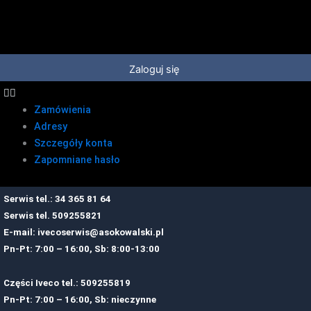
Przejdź
do
treści
Zaloguj się
Zamówienia
Adresy
Szczegóły konta
Zapomniane hasło
Serwis tel.: 34 365 81 64
Serwis tel.
509255821
E-mail:
ivecoserwis@asokowalski.pl
Pn-Pt: 7:00 – 16:00, Sb: 8:00-13:00
Części Iveco tel.: 509255819
Pn-Pt: 7:00 – 16:00, Sb: nieczynne