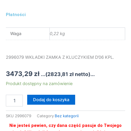
Płatności
Waga
0,22 kg
2996079 WKŁADKI ZAMKA Z KLUCZYKIEM D’06 KPL.
3473,29
zł
...(
2823,81
zł
netto)...
ilość
Produkt dostępny na zamówienie
2996079
WKŁADKI
Dodaj do koszyka
ZAMKA
Z
KLUCZYKIEM
SKU
2996079
Category
Bez kategorii
D'06
KPL.
Nie jesteś pewien, czy dana część pasuje do Twojego