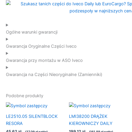
Ogólne warunki gwarancji
Gwarancja Oryginalne Części Iveco
Gwarancja przy montażu w ASO Iveco
Gwarancja na Części Nieoryginalne (Zamienniki)
Podobne produkty
LE2510.05 SILENTBLOCK
LMI38200 DRĄŻEK
RESORA
KIEROWNICZY DAILY
45,62
zł
199,12
zł
...(
37,09
zł
netto)...
...(
161,89
zł
netto)...