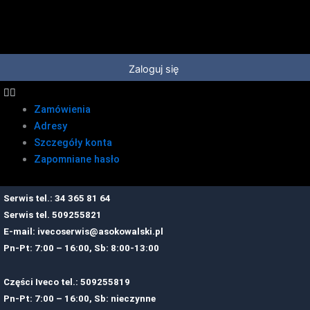
Przejdź
do
treści
Zaloguj się
Zamówienia
Adresy
Szczegóły konta
Zapomniane hasło
Serwis tel.: 34 365 81 64
Serwis tel.
509255821
E-mail:
ivecoserwis@asokowalski.pl
Pn-Pt: 7:00 – 16:00, Sb: 8:00-13:00
Części Iveco tel.: 509255819
Pn-Pt: 7:00 – 16:00, Sb: nieczynne