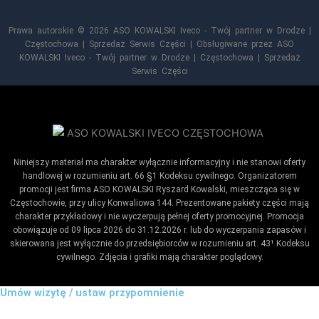
Prawa autorskie © 2026 ASO KOWALSKI Iveco - Twój partner w Drodze |
Częstochowa | Sprzedaż Serwis Części | Obsługiwane przez ASO
KOWALSKI Iveco - Twój partner w Drodze | Częstochowa | Sprzedaż
Serwis Części
Niniejszy materiał ma charakter wyłącznie informacyjny i nie stanowi oferty
handlowej w rozumieniu art. 66 §1 Kodeksu cywilnego. Organizatorem
promocji jest firma ASO KOWALSKI Ryszard Kowalski, mieszcząca się w
Częstochowie, przy ulicy Konwaliowa 144. Prezentowane pakiety części mają
charakter przykładowy i nie wyczerpują pełnej oferty promocyjnej. Promocja
obowiązuje od 09 lipca 2026 do 31.12.2026 r. lub do wyczerpania zapasów i
skierowana jest wyłącznie do przedsiębiorców w rozumieniu art. 43¹ Kodeksu
cywilnego. Zdjęcia i grafiki mają charakter poglądowy.
Umów wizytę / ustaw przypomnienie