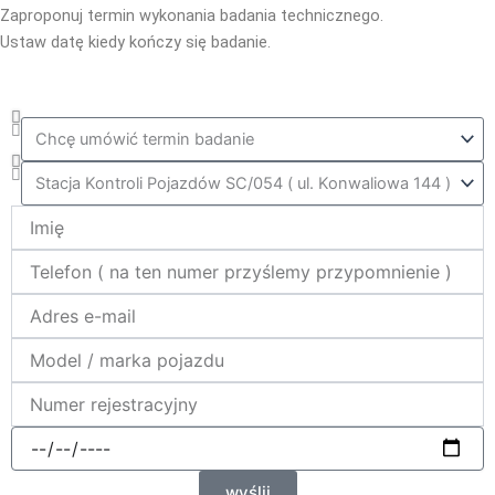
Zaproponuj termin wykonania badania technicznego.
Ustaw datę kiedy kończy się badanie.
Co_zrobic
ktora_stacja
Name
telefon
e-
mail
model_marka
nr_rej
data
wyślij