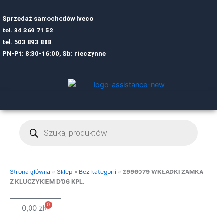
Sprzedaż samochodów Iveco
tel.
34 369 71 52
tel.
6
03 893 808
PN-Pt: 8:30-16:00, Sb: nieczynne
Wyszukiwarka
produktów
Strona główna
»
Sklep
»
Bez kategorii
»
2996079 WKŁADKI ZAMKA
Z KLUCZYKIEM D’06 KPL.
0
Cart
0,00
zł