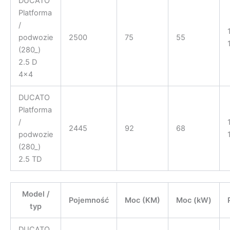
DUCATO
Platforma
/
podwozie
2500
75
55
(280_)
2.5 D
4×4
DUCATO
Platforma
/
2445
92
68
podwozie
(280_)
2.5 TD
Model /
Pojemność
Moc (KM)
Moc (kW)
typ
DUCATO