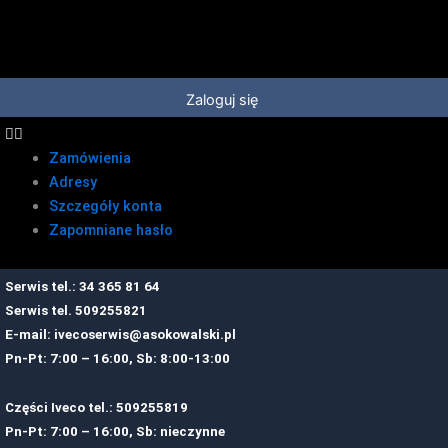
Przejdź
do
treści
Zaloguj się
Zamówienia
Adresy
Szczegóły konta
Zapomniane hasło
Serwis tel.: 34 365 81 64
Serwis tel.
509255821
E-mail:
ivecoserwis@asokowalski.pl
Pn-Pt: 7:00 – 16:00, Sb: 8:00-13:00
Części Iveco tel.: 509255819
Pn-Pt: 7:00 – 16:00, Sb: nieczynne