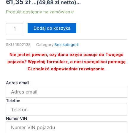
61,35
zł
...(
49,88
zł
netto)...
ilość
Produkt dostępny na zamówienie
1902138
FILTR
Dodaj do koszyka
PALIWA
DIESEL
IVECO
SKU
1902138
Category
Bez kategorii
Nie jesteś pewien, czy dana część pasuje do Twojego
pojazdu? Wypełnij formularz, a nasi specjaliści pomogą
Ci znaleźć odpowiednie rozwiązanie.
Adres email
Telefon
Numer VIN