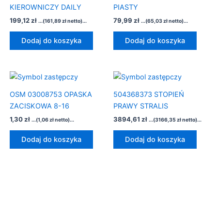
KIEROWNICZY DAILY
PIASTY
199,12
zł
79,99
zł
...(
161,89
zł
netto)...
...(
65,03
zł
netto)...
Dodaj do koszyka
Dodaj do koszyka
OSM 03008753 OPASKA
504368373 STOPIEŃ
ZACISKOWA 8-16
PRAWY STRALIS
1,30
zł
3894,61
zł
...(
1,06
zł
netto)...
...(
3166,35
zł
netto)...
Dodaj do koszyka
Dodaj do koszyka