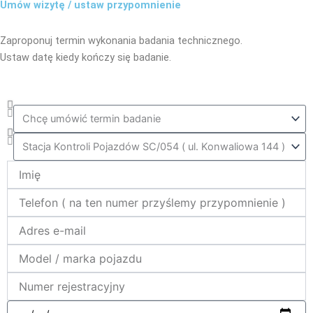
Umów wizytę / ustaw przypomnienie
Zaproponuj termin wykonania badania technicznego.
Ustaw datę kiedy kończy się badanie.
Co_zrobic
ktora_stacja
Name
telefon
e-
mail
model_marka
nr_rej
data