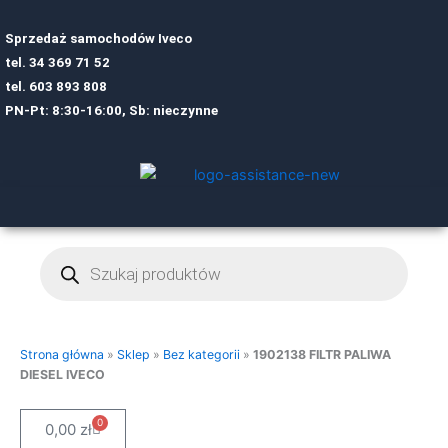
Sprzedaż samochodów Iveco
tel.
34 369 71 52
tel.
6
03 893 808
PN-Pt: 8:30-16:00, Sb: nieczynne
Wyszukiwarka
produktów
Strona główna
»
Sklep
»
Bez kategorii
»
1902138 FILTR PALIWA
DIESEL IVECO
0
Cart
0,00
zł