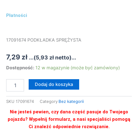
Płatności
17091674 PODKŁADKA SPRĘŻYSTA
7,29
zł
...(
5,93
zł
netto)...
ilość
Dostępność:
12 w magazynie (może być zamówiony)
17091674
PODKŁADKA
Dodaj do koszyka
SPRĘŻYSTA
SKU
17091674
Category
Bez kategorii
Nie jesteś pewien, czy dana część pasuje do Twojego
pojazdu? Wypełnij formularz, a nasi specjaliści pomogą
Ci znaleźć odpowiednie rozwiązanie.