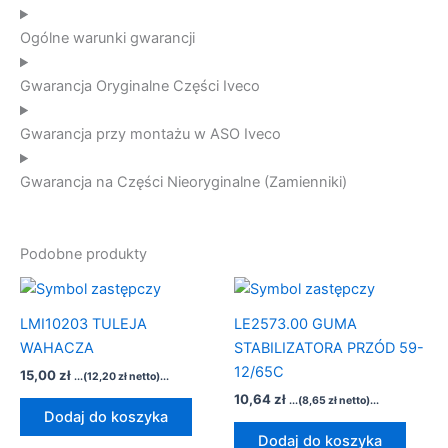
Ogólne warunki gwarancji
Gwarancja Oryginalne Części Iveco
Gwarancja przy montażu w ASO Iveco
Gwarancja na Części Nieoryginalne (Zamienniki)
Podobne produkty
LMI10203 TULEJA
LE2573.00 GUMA
WAHACZA
STABILIZATORA PRZÓD 59-
12/65C
15,00
zł
...(
12,20
zł
netto)...
10,64
zł
...(
8,65
zł
netto)...
Dodaj do koszyka
Dodaj do koszyka