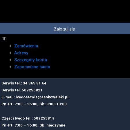
Przejdź
do
treści
Zaloguj się
Zamówienia
Adresy
Szczegóły konta
Zapomniane hasło
Serwis tel.: 34 365 81 64
Serwis tel.
509255821
E-mail:
ivecoserwis@asokowalski.pl
Pn-Pt: 7:00 – 16:00, Sb: 8:00-13:00
Części Iveco tel.: 509255819
Pn-Pt: 7:00 – 16:00, Sb: nieczynne