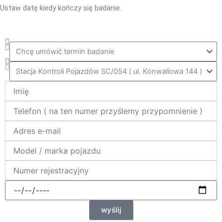
Ustaw datę kiedy kończy się badanie.
Co_zrobic
ktora_stacja
Name
telefon
e-
mail
model_marka
nr_rej
data
wyślij