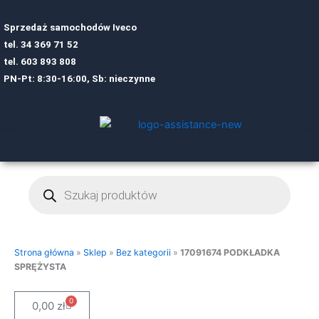
Sprzedaż samochodów Iveco
tel.
34 369 71 52
tel.
6
03 893 808
PN-Pt: 8:30-16:00, Sb: nieczynne
Wyszukiwarka
produktów
Strona główna
»
Sklep
»
Bez kategorii
»
17091674 PODKŁADKA
SPRĘŻYSTA
0
Cart
0,00
zł