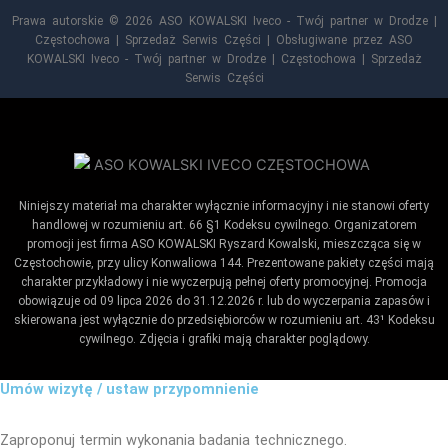
Prawa autorskie © 2026 ASO KOWALSKI Iveco - Twój partner w Drodze |
Częstochowa | Sprzedaż Serwis Części | Obsługiwane przez ASO
KOWALSKI Iveco - Twój partner w Drodze | Częstochowa | Sprzedaż
Serwis Części
Niniejszy materiał ma charakter wyłącznie informacyjny i nie stanowi oferty
handlowej w rozumieniu art. 66 §1 Kodeksu cywilnego. Organizatorem
promocji jest firma ASO KOWALSKI Ryszard Kowalski, mieszcząca się w
Częstochowie, przy ulicy Konwaliowa 144. Prezentowane pakiety części mają
charakter przykładowy i nie wyczerpują pełnej oferty promocyjnej. Promocja
obowiązuje od 09 lipca 2026 do 31.12.2026 r. lub do wyczerpania zapasów i
skierowana jest wyłącznie do przedsiębiorców w rozumieniu art. 43¹ Kodeksu
cywilnego. Zdjęcia i grafiki mają charakter poglądowy.
Umów wizytę / ustaw przypomnienie
Zaproponuj termin wykonania badania technicznego.