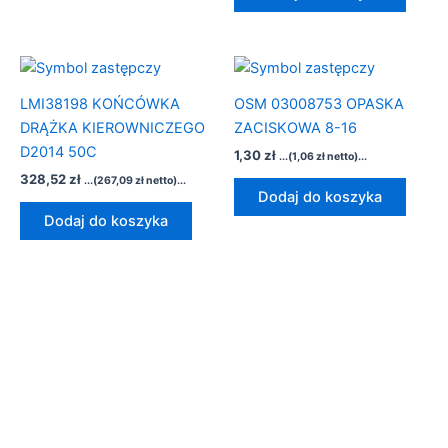
LMI38198 KOŃCÓWKA
OSM 03008753 OPASKA
DRĄŻKA KIEROWNICZEGO
ZACISKOWA 8-16
D2014 50C
1,30
zł
...(
1,06
zł
netto)...
328,52
zł
...(
267,09
zł
netto)...
Dodaj do koszyka
Dodaj do koszyka