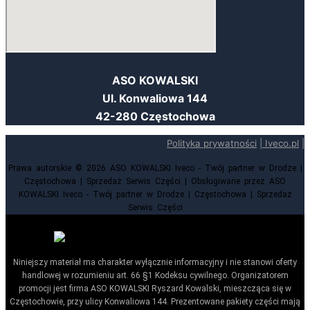
ASO KOWALSKI
Ul. Konwaliowa 144
42-280 Częstochowa
Polityka prywatności
|
Iveco.pl
|
Prawa autorskie © 2026 ASO KOWALSKI Iveco - Twój partner w Drodze |
Częstochowa | Sprzedaż Serwis Części | Obsługiwane przez ASO
KOWALSKI Iveco - Twój partner w Drodze | Częstochowa | Sprzedaż
Serwis Części
Niniejszy materiał ma charakter wyłącznie informacyjny i nie stanowi oferty
handlowej w rozumieniu art. 66 §1 Kodeksu cywilnego. Organizatorem
promocji jest firma ASO KOWALSKI Ryszard Kowalski, mieszcząca się w
Częstochowie, przy ulicy Konwaliowa 144. Prezentowane pakiety części mają