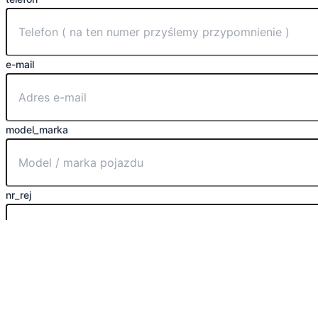
e-mail
model_marka
nr_rej
data