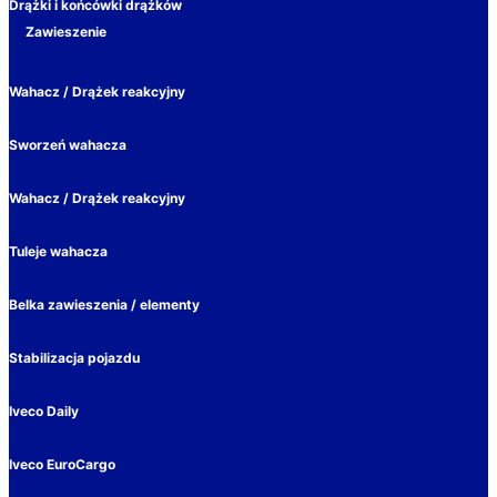
Drążki i końcówki drążków
Zawieszenie
Wahacz / Drążek reakcyjny
Sworzeń wahacza
Wahacz / Drążek reakcyjny
Tuleje wahacza
Belka zawieszenia / elementy
Stabilizacja pojazdu
Iveco Daily
Iveco EuroCargo