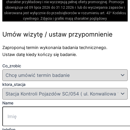
charakter przykładowy i nie wyczerpują pełnej oferty promocyjnej. Promocja
obowiązuje od 09 lipca 2026 do 31.12.2026 r. lub do wyczerpania zapasów i
skierowana jest wyłącznie do przedsiębiorców w rozumieniu art. 43¹ Kodeksu
cywilnego. Zdjęcia i grafiki mają charakter poglądowy.
Umów wizytę / ustaw przypomnienie
Zaproponuj termin wykonania badania technicznego.
Ustaw datę kiedy kończy się badanie.
Co_zrobic
ktora_stacja
Name
telefon