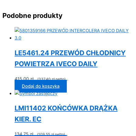
Podobne produkty
LE5461.24 PRZEWÓD CHŁODNICY
POWIETRZA IVECO DAILY
415,00
zł
...(
337,40
zł
netto)...
Dodaj do koszyka
LMI11402 KOŃCÓWKA DRĄŻKA
KIER. EC
134,75
zł
...(
109,55
zł
netto)...