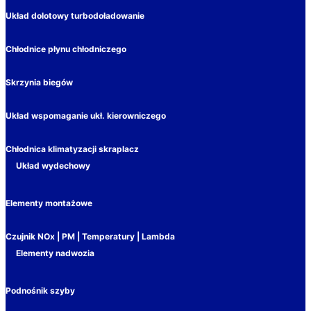
Układ dolotowy turbodoładowanie
Chłodnice płynu chłodniczego
Skrzynia biegów
Układ wspomaganie ukł. kierowniczego
Chłodnica klimatyzacji skraplacz
Układ wydechowy
Elementy montażowe
Czujnik NOx | PM | Temperatury | Lambda
Elementy nadwozia
Podnośnik szyby