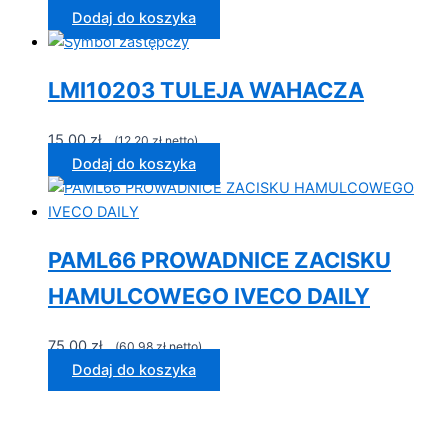
Dodaj do koszyka
LMI10203 TULEJA WAHACZA
15,00
zł
...(
12,20
zł
netto)...
Dodaj do koszyka
PAML66 PROWADNICE ZACISKU
HAMULCOWEGO IVECO DAILY
75,00
zł
...(
60,98
zł
netto)...
Dodaj do koszyka