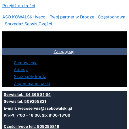
Przejdź do treści
ASO KOWALSKI Iveco – Twój partner w Drodze | Częstochowa
| Sprzedaż Serwis Części
Zaloguj się
Zamówienia
Adresy
Szczegóły konta
Zapomniane hasło
Serwis tel.: 34 365 81 64
Serwis tel.
509255821
E-mail:
ivecoserwis@asokowalski.pl
Pn-Pt: 7:00 – 16:00, Sb: 8:00-13:00
Części Iveco tel.: 509255819