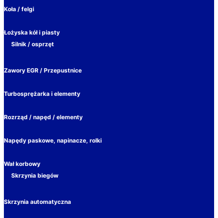
Koła / felgi
Łożyska kół i piasty
Silnik / osprzęt
Zawory EGR / Przepustnice
Turbosprężarka i elementy
Rozrząd / napęd / elementy
Napędy paskowe, napinacze, rolki
Wał korbowy
Skrzynia biegów
Skrzynia automatyczna