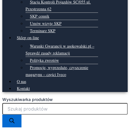
Stacja Kontroli Pojazdów SC/055 ul.
Przestrzenna 62
SKP cennik
Umów wizytę SKP
Terminarz SKP
Sklep on-line
Warunki Gwarancji w asokowalski.pl –
Sprawdź zasady reklamacji
Polityka zwrotów
Promocje, wyprzedaże, czyszczenie
magazynu – części Iveco
O nas
Kontakt
Wyszukiwarka produktów